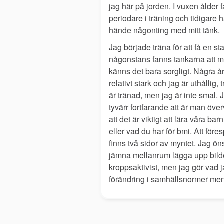
jag här på jorden. I vuxen ålder f
periodare i träning och tidigare 
hände någonting med mitt tänk.
Jag började träna för att få en s
någonstans fanns tankarna att man
känns det bara sorgligt. Några å
relativt stark och jag är uthållig
är tränad, men jag är inte smal. 
tyvärr fortfarande att är man över
att det är viktigt att lära våra bar
eller vad du har för bmi. Att före
finns två sidor av myntet. Jag ön
jämna mellanrum lägga upp bilder
kroppsaktivist, men jag gör vad ja
förändring i samhällsnormer men