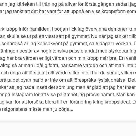
ann jag kärleken till träning på allvar för första gången sedan jag 
har jag tänkt att det har varit för att uppnå en viss kroppsform 
tark kropp inför framtiden. I början fick jag övervinna demoner k
 skulle se ut på ett visst sätt på gymmet. Nu när jag tänker till
r senare så är jag konsekvent på gymmet, ca 5 dagar i veckan. De
, träningen består av högintensiva pass blandat med styrketräning.
Jag har bra värden enligt vården och min kropp mår bra. En vanlig
viktig så är man i dålig form, har sämre värden och att man inte b
n och unga att förstå att ditt värde sitter inte i hur du ser ut, vilk
språka det ovan handlar inte om att förespråka fysisk ohälsa. Det ä
skar att jag hade insett det som ung men är glad att jag har inset
 på Instagram för att visa på ämnet jag precis nämnt. Man kan a
g kan för att försöka bidra till en förändring kring kroppsideal. De
 någonstans måste man ju börja...