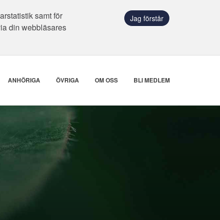
statistik samt för
Jag förstår
via din webbläsares
ANHÖRIGA
ÖVRIGA
OM OSS
BLI MEDLEM