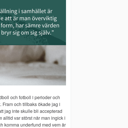
oll och fotboll i perioder och
 Fram och tillbaks ökade jag i
att jag inte skulle bli accepterad
lltid var störst när man ingick i
v, och komma underfund med vem är