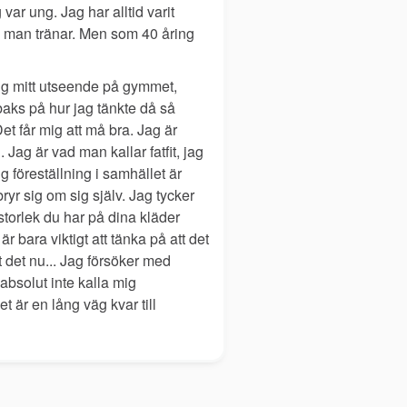
var ung. Jag har alltid varit
som man tränar. Men som 40 åring
ring mitt utseende på gymmet,
baks på hur jag tänkte då så
t får mig att må bra. Jag är
 Jag är vad man kallar fatfit, jag
 föreställning i samhället är
ryr sig om sig själv. Jag tycker
en storlek du har på dina kläder
r bara viktigt att tänka på att det
t det nu... Jag försöker med
bsolut inte kalla mig
t är en lång väg kvar till