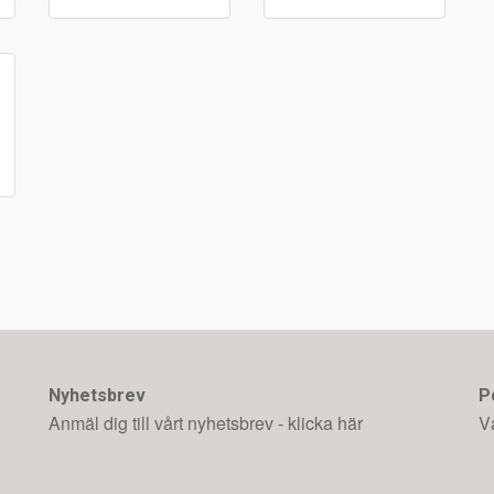
Nyhetsbrev
P
Anmäl dig till vårt nyhetsbrev - klicka här
V