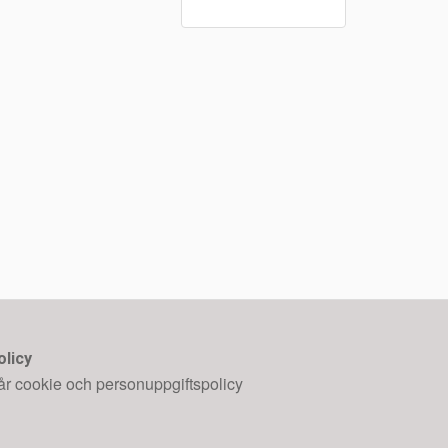
olicy
år cookie och personuppgiftspolicy