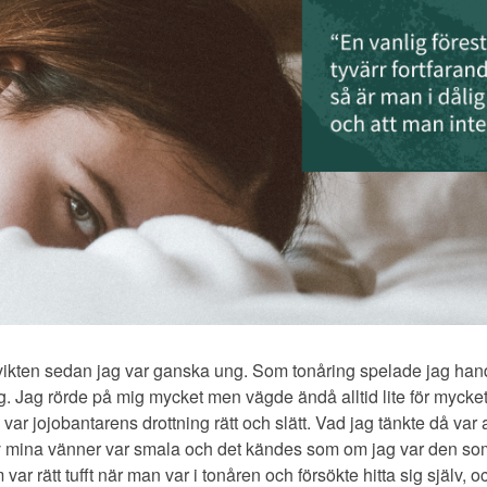
ikten sedan jag var ganska ung. Som tonåring spelade jag handb
. Jag rörde på mig mycket men vägde ändå alltid lite för mycket.
ag var jojobantarens drottning rätt och slätt. Vad jag tänkte då var 
av mina vänner var smala och det kändes som om jag var den som a
r rätt tufft när man var i tonåren och försökte hitta sig själ