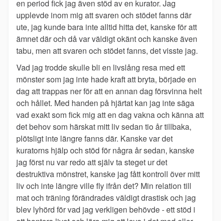
en period fick jag även stöd av en kurator. Jag
upplevde inom mig att svaren och stödet fanns där
ute, jag kunde bara inte alltid hitta det, kanske för att
ämnet där och då var väldigt okänt och kanske även
tabu, men att svaren och stödet fanns, det visste jag.
Vad jag trodde skulle bli en livslång resa med ett
mönster som jag inte hade kraft att bryta, började en
dag att trappas ner för att en annan dag försvinna helt
och hållet. Med handen på hjärtat kan jag inte säga
vad exakt som fick mig att en dag vakna och känna att
det behov som härskat mitt liv sedan tio år tillbaka,
plötsligt inte längre fanns där. Kanske var det
kuratorns hjälp och stöd för några år sedan, kanske
jag först nu var redo att själv ta steget ur det
destruktiva mönstret, kanske jag fått kontroll över mitt
liv och inte längre ville fly ifrån det? Min relation till
mat och träning förändrades väldigt drastisk och jag
blev lyhörd för vad jag verkligen behövde - ett stöd i