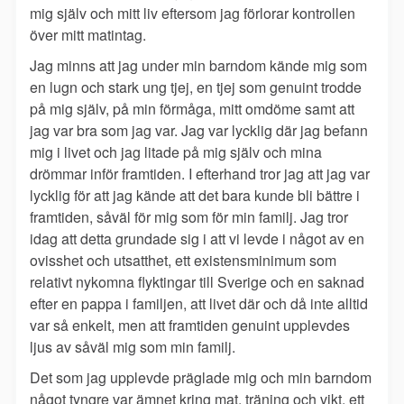
mig själv och mitt liv eftersom jag förlorar kontrollen
över mitt matintag.
Jag minns att jag under min barndom kände mig som
en lugn och stark ung tjej, en tjej som genuint trodde
på mig själv, på min förmåga, mitt omdöme samt att
jag var bra som jag var. Jag var lycklig där jag befann
mig i livet och jag litade på mig själv och mina
drömmar inför framtiden. I efterhand tror jag att jag var
lycklig för att jag kände att det bara kunde bli bättre i
framtiden, såväl för mig som för min familj. Jag tror
idag att detta grundade sig i att vi levde i något av en
ovisshet och utsatthet, ett existensminimum som
relativt nykomna flyktingar till Sverige och en saknad
efter en pappa i familjen, att livet där och då inte alltid
var så enkelt, men att framtiden genuint upplevdes
ljus av såväl mig som min familj.
Det som jag upplevde präglade mig och min barndom
något tyngre var ämnet kring mat, träning och vikt, ett