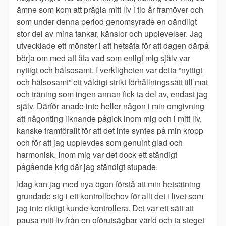
ämne som kom att prägla mitt liv i tio år framöver och
som under denna period genomsyrade en oändligt
stor del av mina tankar, känslor och upplevelser. Jag
utvecklade ett mönster i att hetsäta för att dagen därpå
börja om med att äta vad som enligt mig själv var
nyttigt och hälsosamt. I verkligheten var detta “nyttigt
och hälsosamt” ett väldigt strikt förhållningssätt till mat
och träning som ingen annan fick ta del av, endast jag
själv. Därför anade inte heller någon i min omgivning
att någonting liknande pågick inom mig och i mitt liv,
kanske framförallt för att det inte syntes på min kropp
och för att jag upplevdes som genuint glad och
harmonisk. Inom mig var det dock ett ständigt
pågående krig där jag ständigt stupade.
Idag kan jag med nya ögon förstå att min hetsätning
grundade sig i ett kontrollbehov för allt det i livet som
jag inte riktigt kunde kontrollera. Det var ett sätt att
pausa mitt liv från en oförutsägbar värld och ta steget