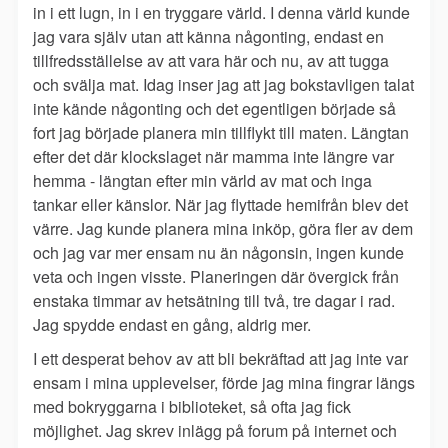
in i ett lugn, in i en tryggare värld. I denna värld kunde
jag vara själv utan att känna någonting, endast en
tillfredsställelse av att vara här och nu, av att tugga
och svälja mat. Idag inser jag att jag bokstavligen talat
inte kände någonting och det egentligen började så
fort jag började planera min tillflykt till maten. Längtan
efter det där klockslaget när mamma inte längre var
hemma - längtan efter min värld av mat och inga
tankar eller känslor. När jag flyttade hemifrån blev det
värre. Jag kunde planera mina inköp, göra fler av dem
och jag var mer ensam nu än någonsin, ingen kunde
veta och ingen visste. Planeringen där övergick från
enstaka timmar av hetsätning till två, tre dagar i rad.
Jag spydde endast en gång, aldrig mer.
I ett desperat behov av att bli bekräftad att jag inte var
ensam i mina upplevelser, förde jag mina fingrar längs
med bokryggarna i biblioteket, så ofta jag fick
möjlighet. Jag skrev inlägg på forum på internet och