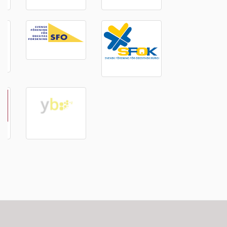
Anmäl dig till vårt nyhetsbrev - klicka här
Policy
Vår cookie och personuppgiftspolicy