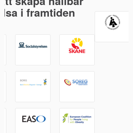
Kontakta oss
Riksförbundet Obesitas Sverige
073-687 84 51
info@obesitassverige.se
Nyhetsbrev