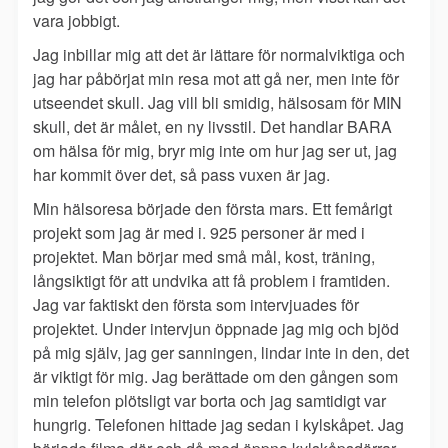
vara jobbigt.
Jag inbillar mig att det är lättare för normalviktiga och
jag har påbörjat min resa mot att gå ner, men inte för
utseendet skull. Jag vill bli smidig, hälsosam för MIN
skull, det är målet, en ny livsstil. Det handlar BARA
om hälsa för mig, bryr mig inte om hur jag ser ut, jag
har kommit över det, så pass vuxen är jag.
Min hälsoresa började den första mars. Ett femårigt
projekt som jag är med i. 925 personer är med i
projektet. Man börjar med små mål, kost, träning,
långsiktigt för att undvika att få problem i framtiden.
Jag var faktiskt den första som intervjuades för
projektet. Under intervjun öppnade jag mig och bjöd
på mig själv, jag ger sanningen, lindar inte in den, det
är viktigt för mig. Jag berättade om den gången som
min telefon plötsligt var borta och jag samtidigt var
hungrig. Telefonen hittade jag sedan i kylskåpet. Jag