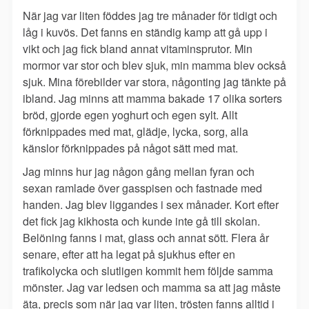
När jag var liten föddes jag tre månader för tidigt och
låg i kuvös. Det fanns en ständig kamp att gå upp i
vikt och jag fick bland annat vitaminsprutor. Min
mormor var stor och blev sjuk, min mamma blev också
sjuk. Mina förebilder var stora, någonting jag tänkte på
ibland. Jag minns att mamma bakade 17 olika sorters
bröd, gjorde egen yoghurt och egen sylt. Allt
förknippades med mat, glädje, lycka, sorg, alla
känslor förknippades på något sätt med mat.
Jag minns hur jag någon gång mellan fyran och
sexan ramlade över gasspisen och fastnade med
handen. Jag blev liggandes i sex månader. Kort efter
det fick jag kikhosta och kunde inte gå till skolan.
Belöning fanns i mat, glass och annat sött. Flera år
senare, efter att ha legat på sjukhus efter en
trafikolycka och slutligen kommit hem följde samma
mönster. Jag var ledsen och mamma sa att jag måste
äta, precis som när jag var liten, trösten fanns alltid i