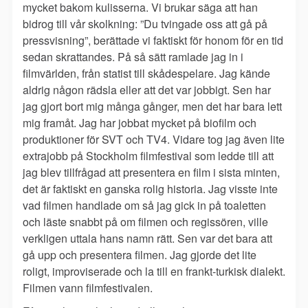
mycket bakom kulisserna. Vi brukar säga att han
bidrog till vår skolkning: ”Du tvingade oss att gå på
pressvisning”, berättade vi faktiskt för honom för en tid
sedan skrattandes. På så sätt ramlade jag in i
filmvärlden, från statist till skådespelare. Jag kände
aldrig någon rädsla eller att det var jobbigt. Sen har
jag gjort bort mig många gånger, men det har bara lett
mig framåt. Jag har jobbat mycket på biofilm och
produktioner för SVT och TV4. Vidare tog jag även lite
extrajobb på Stockholm filmfestival som ledde till att
jag blev tillfrågad att presentera en film i sista minten,
det är faktiskt en ganska rolig historia. Jag visste inte
vad filmen handlade om så jag gick in på toaletten
och läste snabbt på om filmen och regissören, ville
verkligen uttala hans namn rätt. Sen var det bara att
gå upp och presentera filmen. Jag gjorde det lite
roligt, improviserade och la till en frankt-turkisk dialekt.
Filmen vann filmfestivalen.