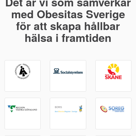
t är vi som samverkar
Det
med Obesitas Sverige
e
för att skapa hållbar
hälsa i framtiden