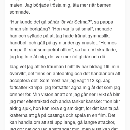
maten. Jag började trösta mig, äta mer när barnen
somnade.
“Hur kunde det gå såhär för vår Selma?”, sa pappa
innan sin bortgång? ”Hon var ju så smal”, menade
han och syftade på att jag hade tränat gymnastik,
handboll och gått på gym under gymnasiet. “Hennes
rumpa är stor som petrol office”, sa han. Vi skrattade,
jag tog inte åt mig, det var mer roligt där och då.
Idag vet jag att tre trauman i mitt liv har bidragit till min
övervikt, det finns en anledning och det handlar om att
acceptera det. Som mest har jag vägt 113 kg. Jag
fortsätter kämpa, jag fortsätter ägna mig åt det som jag
brinner för. Min vision är att om jag går ner i vikt så blir
jag mer eftertraktad och andra tänker kanske: ”hon blir
aldrig sjuk, hon kan röra sig smidigt”, för det kan ta på
krafterna att gå på castings och spela in en film. Det
kan handla om att stå upp länge, gå längre sträckor,
jag gör det och jag anstränger mig, men visst kan det