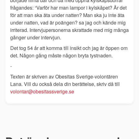
började filma där och då med öppna kylskåpsdörrar
frågandes: “Varför har man lampor i kylskåpet? Är det
för att man ska äta under natten? Man ska ju inte äta
under natten, vad är poängen? sa jag och kände mig
irriterad. Intervjupersonerna skrattade med mig många
gånger under intervjun.
Det tog 54 år att komma till insikt och jag är öppen om
det. Någon gång måste någon bryta tystnaden.
-
Texten är skriven av Obesitas Sverige-volontären
Lana. Vill du också dela din berättelse, skriv då till
volontar@obesitassverige.se