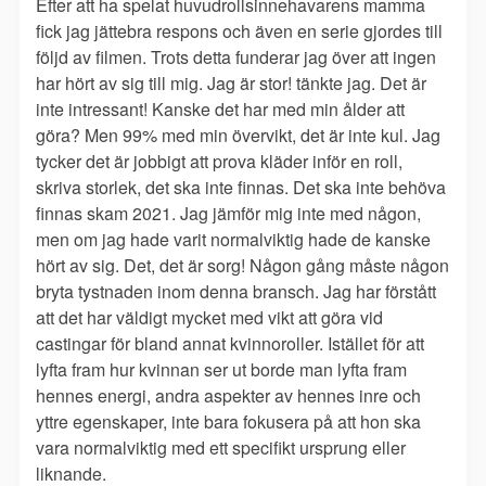
Efter att ha spelat huvudrollsinnehavarens mamma
fick jag jättebra respons och även en serie gjordes till
följd av filmen. Trots detta funderar jag över att ingen
har hört av sig till mig. Jag är stor! tänkte jag. Det är
inte intressant! Kanske det har med min ålder att
göra? Men 99% med min övervikt, det är inte kul. Jag
tycker det är jobbigt att prova kläder inför en roll,
skriva storlek, det ska inte finnas. Det ska inte behöva
finnas skam 2021. Jag jämför mig inte med någon,
men om jag hade varit normalviktig hade de kanske
hört av sig. Det, det är sorg! Någon gång måste någon
bryta tystnaden inom denna bransch. Jag har förstått
att det har väldigt mycket med vikt att göra vid
castingar för bland annat kvinnoroller. Istället för att
lyfta fram hur kvinnan ser ut borde man lyfta fram
hennes energi, andra aspekter av hennes inre och
yttre egenskaper, inte bara fokusera på att hon ska
vara normalviktig med ett specifikt ursprung eller
liknande.