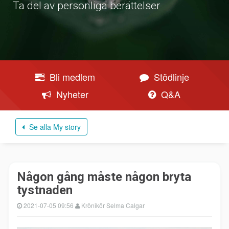
Ta del av personliga berättelser
Bli medlem
Stödlinje
Nyheter
Q&A
Se alla My story
Någon gång måste någon bryta
tystnaden
2021-07-05 09:56
Krönikör Selma Calgar