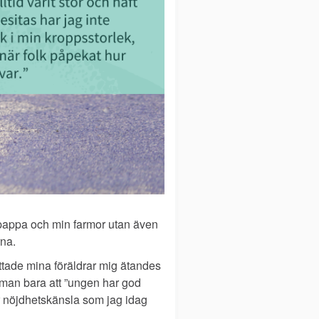
n pappa och min farmor utan även
na.
ttade mina föräldrar mig ätandes
e man bara att ”ungen har god
er nöjdhetskänsla som jag idag