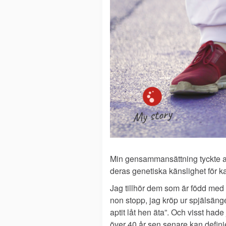
Min gensammansättning tyckte att
deras genetiska känslighet för 
Jag tillhör dem som är född med 
non stopp, jag kröp ur spjälsäng
aptit låt hen äta”. Och visst ha
över 40 år sen senare kan defini