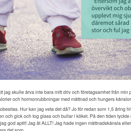
 jag skulle ärva inte bara mitt driv och företagsamhet från mi
kalorier och hormonrubbningar med mättnad och hungers känslor
obesitas. Hur kan jag veta det då? Jo för redan som 1,5 åring hi
en och gick och tog glass och bullar i köket. På den tiden tyckt
de jag god aptit! Jag åt ALLT! Jag hade ingen mättnadskänsla ell
era det som.