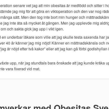
eration senare vet jag att min obesitas är medfödd och sitter i 
stämde jag mig för att göra en viktoperation och den var nog rä
på många sätt. Men den tog inte bort min hunger och mättnadskäns
e jag inte äta så mycket åt gången. Men jag upplevde mig aldri
om och sakta gick jag upp i vikt igen.
d en underbar läkare som ville att jag skulle testa saxenda har 
ver 40 år känner jag mig nöjd! Känner en mättnadskänsla och no
ag är nöjd efter två kakor” eller att jag kan gå förbi godishyllan i
växte upp, när jag stundtals bara önskade att jag kunde kräka up
nte vara fixerad vid mat.
 är vi som bidrar till en me