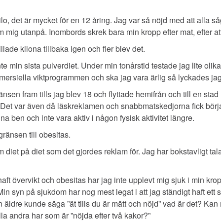
o, det är mycket för en 12 åring. Jag var så nöjd med att alla såg
mig utanpå. Inombords skrek bara min kropp efter mat, efter att 
lade kilona tillbaka igen och fler blev det.
te min sista pulverdiet. Under min tonårstid testade jag lite olik
rsiella viktprogrammen och ska jag vara ärlig så lyckades jag 
sen fram tills jag blev 18 och flyttade hemifrån och till en stad 
. Det var även då läskreklamen och snabbmatskedjorna fick börja
na ben och inte vara aktiv i någon fysisk aktivitet längre.
gränsen till obesitas.
iet på diet som det gjordes reklam för. Jag har bokstavligt talat 
 haft övervikt och obesitas har jag inte upplevt mig sjuk i min kr
 Min syn på sjukdom har nog mest legat i att jag ständigt haft ett
dre kunde säga ”ät tills du är mätt och nöjd” vad är det? Kan m
lla andra har som är ”nöjda efter två kakor?”