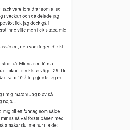
tack vare föräldrar som alltid
dag i veckan och då delade jag
ppväxt fick jag dock gå i
rst inne ville men fick skapa mig
klassfoton, den som ingen direkt
n stod på. Minns den första
 flickor i din klass väger 35! Du
dan som 10 åring gjorde jag en
 i mig maten! Jag blev så
 nöjd...
 mig till ett företag som sålde
ag minns så väl första påsen med
 smakar du inte hur illa det