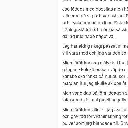
Jag föddes med obesitas men höll
ville röra på sig och var aktiva
och syskonen på en liten läsk, de
träningskläder och pösiga säckiga
då jag inte hade något val.
Jag har aldrig riktigt passat in 
vill vara med och jag var den som
Mina föräldrar såg självklart hu
gången skolsköterskan vägde mig 
kanske ska tänka på hur du ser 
matplan hur jag skulle skippa fru
Men varje dag på förmiddagen sk
fokuserad vid mat på ett negativt 
Mina föräldrar ville att jag skull
och gav råd för viktminskning fö
pulver som jag blandade till. Sm