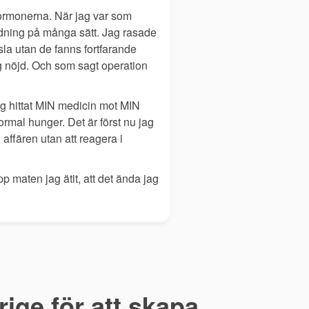
hormonerna. När jag var som
ddning på många sätt. Jag rasade
la utan de fanns fortfarande
g nöjd. Och som sagt operation
jag hittat MIN medicin mot MIN
rmal hunger. Det är först nu jag
 affären utan att reagera i
p maten jag ätit, att det ända jag
r hållbar hälsa