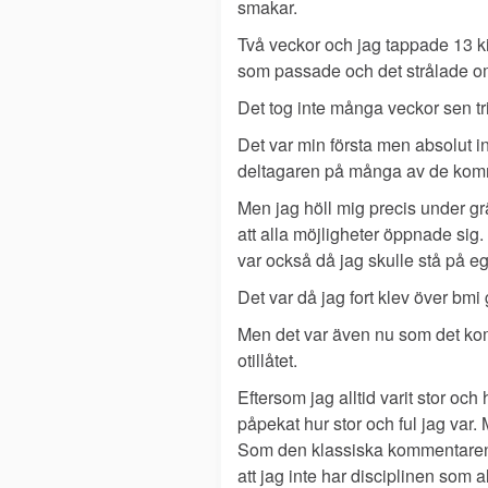
smakar.
Två veckor och jag tappade 13 kil
som passade och det strålade om 
Det tog inte många veckor sen tril
Det var min första men absolut in
deltagaren på många av de komme
Men jag höll mig precis under grän
att alla möjligheter öppnade sig
var också då jag skulle stå på eg
Det var då jag fort klev över bmi 
Men det var även nu som det kom d
otillåtet.
Eftersom jag alltid varit stor och
påpekat hur stor och ful jag var.
Som den klassiska kommentaren äl
att jag inte har disciplinen som a