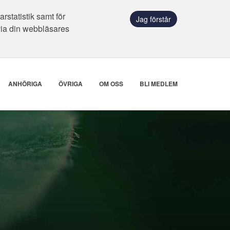
statistik samt för
Jag förstår
via din webbläsares
ANHÖRIGA
ÖVRIGA
OM OSS
BLI MEDLEM