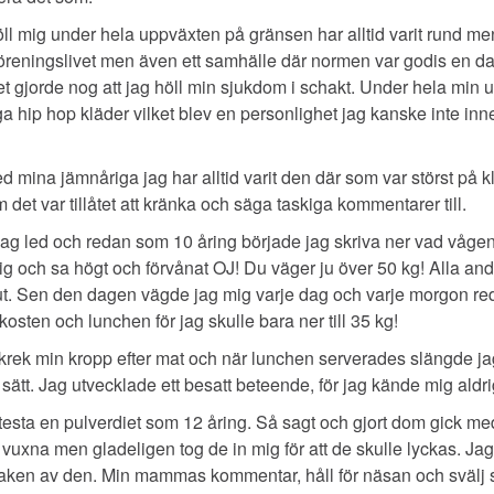
 mig under hela uppväxten på gränsen har alltid varit rund men 
 i föreningslivet men även ett samhälle där normen var godis en 
t gjorde nog att jag höll min sjukdom i schakt. Under hela min u
 hip hop kläder vilket blev en personlighet jag kanske inte inne
med mina jämnåriga jag har alltid varit den där som var störst på 
 det var tillåtet att kränka och säga taskiga kommentarer till.
r jag led och redan som 10 åring började jag skriva ner vad våge
och sa högt och förvånat OJ! Du väger ju över 50 kg! Alla andra
ut. Sen den dagen vägde jag mig varje dag och varje morgon re
kosten och lunchen för jag skulle bara ner till 35 kg!
rek min kropp efter mat och när lunchen serverades slängde jag
sätt. Jag utvecklade ett besatt beteende, för jag kände mig aldrig
e testa en pulverdiet som 12 åring. Så sagt och gjort dom gick med
r vuxna men gladeligen tog de in mig för att de skulle lyckas. J
aken av den. Min mammas kommentar, håll för näsan och svälj så