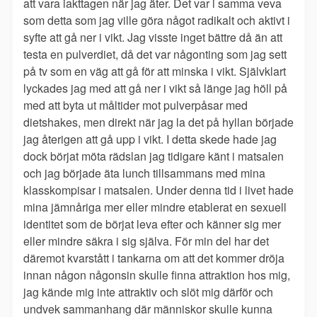
att vara iakttagen när jag äter. Det var i samma veva
som detta som jag ville göra något radikalt och aktivt i
syfte att gå ner i vikt. Jag visste inget bättre då än att
testa en pulverdiet, då det var någonting som jag sett
på tv som en väg att gå för att minska i vikt. Självklart
lyckades jag med att gå ner i vikt så länge jag höll på
med att byta ut måltider mot pulverpåsar med
dietshakes, men direkt när jag la det på hyllan började
jag återigen att gå upp i vikt. I detta skede hade jag
dock börjat möta rädslan jag tidigare känt i matsalen
och jag började äta lunch tillsammans med mina
klasskompisar i matsalen. Under denna tid i livet hade
mina jämnåriga mer eller mindre etablerat en sexuell
identitet som de börjat leva efter och känner sig mer
eller mindre säkra i sig själva. För min del har det
däremot kvarstått i tankarna om att det kommer dröja
innan någon någonsin skulle finna attraktion hos mig,
jag kände mig inte attraktiv och slöt mig därför och
undvek sammanhang där människor skulle kunna