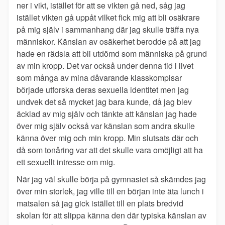
ner i vikt, istället för att se vikten gå ned, såg jag
istället vikten gå uppåt vilket fick mig att bli osäkrare
på mig själv i sammanhang där jag skulle träffa nya
människor. Känslan av osäkerhet berodde på att jag
hade en rädsla att bli utdömd som människa på grund
av min kropp. Det var också under denna tid i livet
som många av mina dåvarande klasskompisar
började utforska deras sexuella identitet men jag
undvek det så mycket jag bara kunde, då jag blev
äcklad av mig själv och tänkte att känslan jag hade
över mig själv också var känslan som andra skulle
känna över mig och min kropp. Min slutsats där och
då som tonåring var att det skulle vara omöjligt att ha
ett sexuellt intresse om mig.
När jag väl skulle börja på gymnasiet så skämdes jag
över min storlek, jag ville till en början inte äta lunch i
matsalen så jag gick istället till en plats bredvid
skolan för att slippa känna den där typiska känslan av