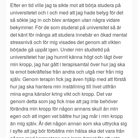
Efter en tid ville jag ta sikte mot att börja studera på
universitetet och i och med att jag hade betyg för det
så sökte jag in och blev antagen utan några vidare
bekymmer. För de som studerat på universitet så är
det känt för många att studera innebär en ökad mental
stressnivå och för mig visades det genom att vikten
började gå uppåt igen. Under min studietid på
universitetet har jag hunnit känna högt och lågt över
min kropp, jag har gått i terapisamtal över hur jag ska
ta emot bekräftelse från andra och utgå mer från mig
själv. Genom terapin fick jag även hjälp med att förstå
hur jag ska hantera min inställning till livet utifrån
mina egna känslor kring vikt och kropp. Det var
genom detta som jag fick inse att jag inte behöver
förändra min kropp för någon annans skull än min
egen och att ingen vet bättre hur jag mår i min kropp
än mig själv. Är det någon annan som ska uttrycka sig
i syfte att jag bör förbättra min hälsa ska det vara från