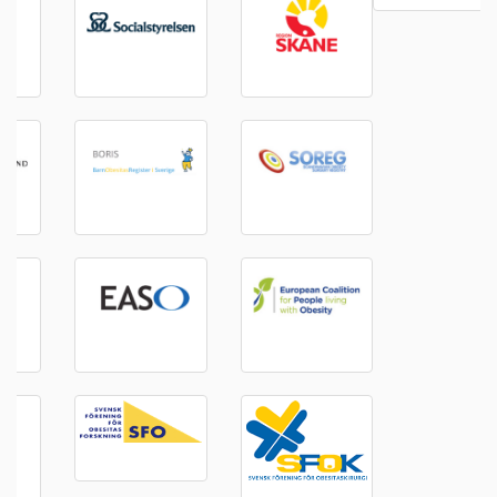
Kontakta oss
Riksförbundet Obesitas Sverige
073-687 84 51
info@obesitassverige.se
Nyhetsbrev
Anmäl dig till vårt nyhetsbrev - klicka här
Policy
Vår cookie och personuppgiftspolicy