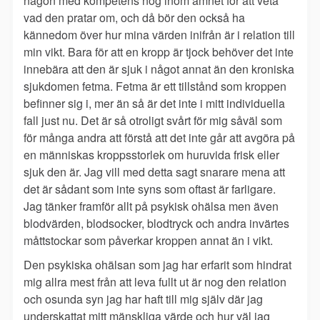
någon med kompetens nog inom ämnet för att veta
vad den pratar om, och då bör den också ha
kännedom över hur mina värden inifrån är i relation till
min vikt. Bara för att en kropp är tjock behöver det inte
innebära att den är sjuk i något annat än den kroniska
sjukdomen fetma. Fetma är ett tillstånd som kroppen
befinner sig i, mer än så är det inte i mitt individuella
fall just nu. Det är så otroligt svårt för mig såväl som
för många andra att förstå att det inte går att avgöra på
en människas kroppsstorlek om huruvida frisk eller
sjuk den är. Jag vill med detta sagt snarare mena att
det är sådant som inte syns som oftast är farligare.
Jag tänker framför allt på psykisk ohälsa men även
blodvärden, blodsocker, blodtryck och andra invärtes
måttstockar som påverkar kroppen annat än i vikt.
Den psykiska ohälsan som jag har erfarit som hindrat
mig allra mest från att leva fullt ut är nog den relation
och osunda syn jag har haft till mig själv där jag
underskattat mitt mänskliga värde och hur väl jag