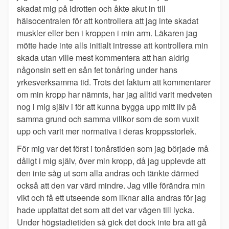
skadat mig på idrotten och åkte akut in till
hälsocentralen för att kontrollera att jag inte skadat
muskler eller ben i kroppen i min arm. Läkaren jag
mötte hade inte alls initialt intresse att kontrollera min
skada utan ville mest kommentera att han aldrig
någonsin sett en sån fet tonåring under hans
yrkesverksamma tid. Trots det faktum att kommentarer
om min kropp har nämnts, har jag alltid varit medveten
nog i mig själv i för att kunna bygga upp mitt liv på
samma grund och samma villkor som de som vuxit
upp och varit mer normativa i deras kroppsstorlek.
För mig var det först i tonårstiden som jag började må
dåligt i mig själv, över min kropp, då jag upplevde att
den inte såg ut som alla andras och tänkte därmed
också att den var värd mindre. Jag ville förändra min
vikt och få ett utseende som liknar alla andras för jag
hade uppfattat det som att det var vägen till lycka.
Under högstadietiden så gick det dock inte bra att gå