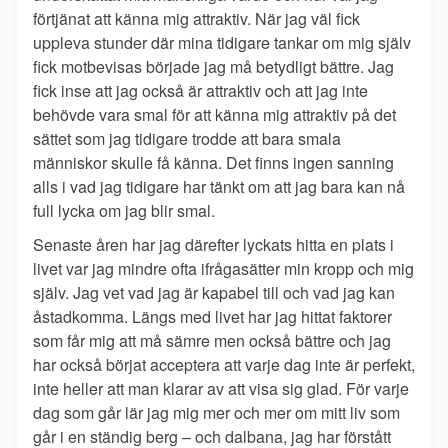
förtjänat att känna mig attraktiv. När jag väl fick
uppleva stunder där mina tidigare tankar om mig själv
fick motbevisas började jag må betydligt bättre. Jag
fick inse att jag också är attraktiv och att jag inte
behövde vara smal för att känna mig attraktiv på det
sättet som jag tidigare trodde att bara smala
människor skulle få känna. Det finns ingen sanning
alls i vad jag tidigare har tänkt om att jag bara kan nå
full lycka om jag blir smal.
Senaste åren har jag därefter lyckats hitta en plats i
livet var jag mindre ofta ifrågasätter min kropp och mig
själv. Jag vet vad jag är kapabel till och vad jag kan
åstadkomma. Längs med livet har jag hittat faktorer
som får mig att må sämre men också bättre och jag
har också börjat acceptera att varje dag inte är perfekt,
inte heller att man klarar av att visa sig glad. För varje
dag som går lär jag mig mer och mer om mitt liv som
går i en ständig berg – och dalbana, jag har förstått