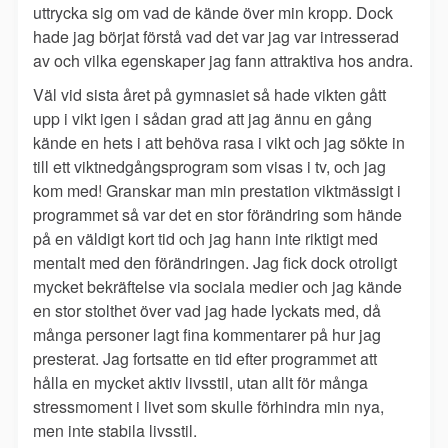
uttrycka sig om vad de kände över min kropp. Dock
hade jag börjat förstå vad det var jag var intresserad
av och vilka egenskaper jag fann attraktiva hos andra.
Väl vid sista året på gymnasiet så hade vikten gått
upp i vikt igen i sådan grad att jag ännu en gång
kände en hets i att behöva rasa i vikt och jag sökte in
till ett viktnedgångsprogram som visas i tv, och jag
kom med! Granskar man min prestation viktmässigt i
programmet så var det en stor förändring som hände
på en väldigt kort tid och jag hann inte riktigt med
mentalt med den förändringen. Jag fick dock otroligt
mycket bekräftelse via sociala medier och jag kände
en stor stolthet över vad jag hade lyckats med, då
många personer lagt fina kommentarer på hur jag
presterat. Jag fortsatte en tid efter programmet att
hålla en mycket aktiv livsstil, utan allt för många
stressmoment i livet som skulle förhindra min nya,
men inte stabila livsstil.