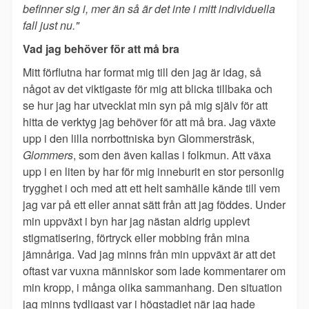
befinner sig i, mer än så är det inte i mitt individuella
fall just nu."
Vad jag behöver för att må bra
Mitt förflutna har format mig till den jag är idag, så
något av det viktigaste för mig att blicka tillbaka och
se hur jag har utvecklat min syn på mig själv för att
hitta de verktyg jag behöver för att må bra. Jag växte
upp i den lilla norrbottniska byn Glommersträsk,
Glommers
, som den även kallas i folkmun. Att växa
upp i en liten by har för mig inneburit en stor personlig
trygghet i och med att ett helt samhälle kände till vem
jag var på ett eller annat sätt från att jag föddes. Under
min uppväxt i byn har jag nästan aldrig upplevt
stigmatisering, förtryck eller mobbing från mina
jämnåriga. Vad jag minns från min uppväxt är att det
oftast var vuxna människor som lade kommentarer om
min kropp, i många olika sammanhang. Den situation
jag minns tydligast var i högstadiet när jag hade