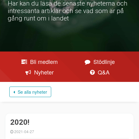
Här kan du läsa de senaste nyheterna och
intressanta artiklar och se vad som är på
gång runt om i landet
Bli medlem
Stödlinje
Nyheter
Q&A
Se alla nyheter
2020!
2021-04-27