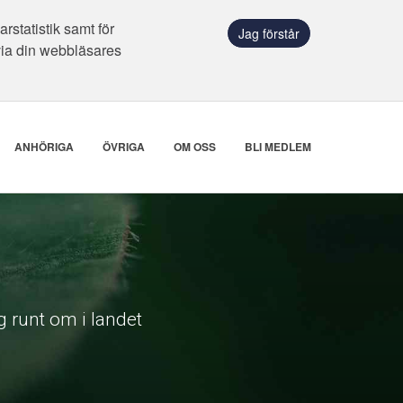
statistik samt för
Jag förstår
via din webbläsares
ANHÖRIGA
ÖVRIGA
OM OSS
BLI MEDLEM
 runt om i landet