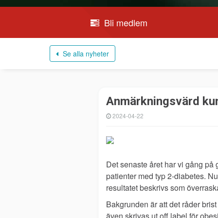
Bli medlem
Se alla nyheter
Anmärkningsvärd kun
2024-04-22
Det senaste året har vi gång på 
patienter med typ 2-diabetes. N
resultatet beskrivs som överras
Bakgrunden är att det råder bri
även skrivas ut off label för obes