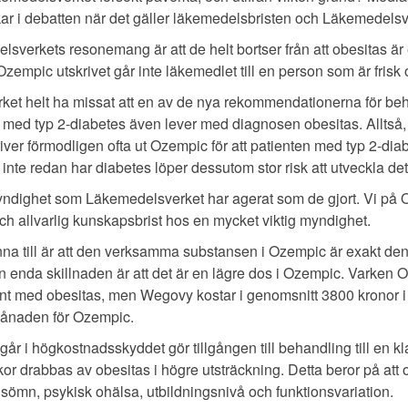
ckar i debatten när det gäller läkemedelsbristen och Läkemedelsv
sverkets resonemang är att de helt bortser från att obesitas ä
zempic utskrivet går inte läkemedlet till en person som är frisk
t helt ha missat att en av de nya rekommendationerna för beha
a med typ 2-diabetes även lever med diagnosen obesitas. Alltså
iver förmodligen ofta ut Ozempic för att patienten med typ 2-d
inte redan har diabetes löper dessutom stor risk att utveckla det
yndighet som Läkemedelsverket har agerat som de gjort. Vi på O
och allvarlig kunskapsbrist hos en mycket viktig myndighet.
nna till är att den verksamma substansen i Ozempic är exakt d
enda skillnaden är att det är en lägre dos i Ozempic. Varken O
nt med obesitas, men Wegovy kostar i genomsnitt 3800 kronor 
månaden för Ozempic.
går i högkostnadsskyddet gör tillgången till behandling till en kl
r drabbas av obesitas i högre utsträckning. Detta beror på att
 sömn, psykisk ohälsa, utbildningsnivå och funktionsvariation.