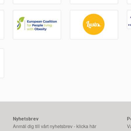
Nyhetsbrev
P
Anmäl dig till vårt nyhetsbrev - klicka här
V