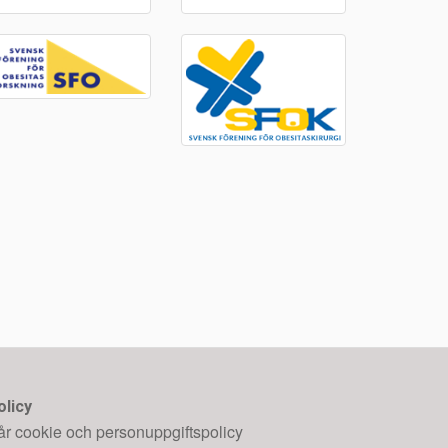
olicy
år cookie och personuppgiftspolicy