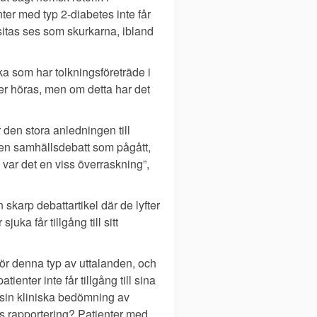
ter med typ 2-diabetes inte får
sitas ses som skurkarna, ibland
ka som har tolkningsföreträde i
er höras, men om detta har det
den stora anledningen till
den samhällsdebatt som pågått,
 var det en viss överraskning”,
 skarp debattartikel där de lyfter
uka får tillgång till sitt
ör denna typ av uttalanden, och
tienter inte får tillgång till sina
n sin kliniska bedömning av
as rapportering? Patienter med