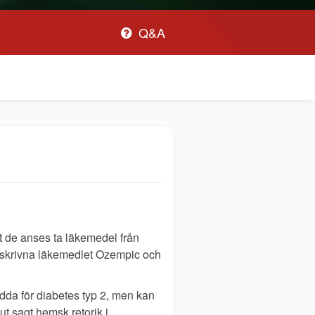
Q&A
t de anses ta läkemedel från
omskrivna läkemedlet Ozempic och
dda för diabetes typ 2, men kan
ut sagt hemsk retorik i