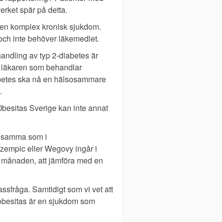
erket spär på detta.
r en komplex kronisk sjukdom.
 och inte behöver läkemedlet.
ndling av typ 2-diabetes är
, läkaren som behandlar
iabetes ska nå en hälsosammare
.
besitas Sverige kan inte annat
ensamma som i
zempic eller Wegovy ingår i
i månaden, att jämföra med en
assfråga. Samtidigt som vi vet att
 obesitas är en sjukdom som