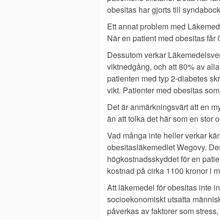
obesitas har gjorts till syndabo
Ett annat problem med Läkemedel
När en patient med obesitas får O
Dessutom verkar Läkemedelsverke
viktnedgång, och att 80% av all
patienten med typ 2-diabetes skr
vikt. Patienter med obesitas som 
Det är anmärkningsvärt att en m
än att tolka det här som en stor 
Vad många inte heller verkar kä
obesitasläkemedlet Wegovy. Den 
högkostnadsskyddet för en patie
kostnad på cirka 1100 kronor i 
Att läkemedel för obesitas inte in
socioekonomiskt utsatta människo
påverkas av faktorer som stress,