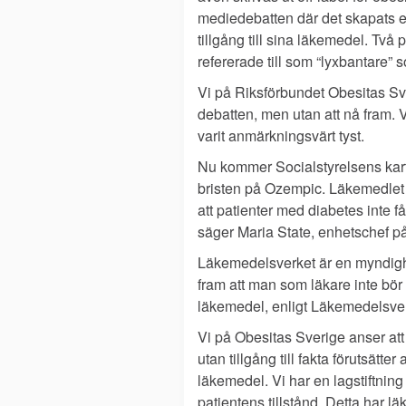
mediedebatten där det skapats ett
tillgång till sina läkemedel. Tv
refererade till som “lyxbantare” s
Vi på Riksförbundet Obesitas Sver
debatten, men utan att nå fram. 
varit anmärkningsvärt tyst.
Nu kommer Socialstyrelsens kartl
bristen på Ozempic. Läkemedlet h
att patienter med diabetes inte f
säger Maria State, enhetschef på
Läkemedelsverket är en myndighet s
fram att man som läkare inte bör sk
läkemedel, enligt Läkemedelsver
Vi på Obesitas Sverige anser att
utan tillgång till fakta förutsätter
läkemedel. Vi har en lagstiftning
patientens tillstånd. Detta har 