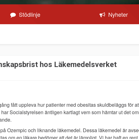
Stödlinje
Nyheter
skapsbrist hos Läkemedelsverket
gång fått uppleva hur patienter med obesitas skuldbeläggs för at
u har Socialstyrelsen äntligen kartlagt vem som hämtar ut det 
kande.
st på Ozempic och liknande läkemedel. Dessa läkemedel är avse
itas om en läkare bedömer att det är lämpligt. Vi har haft en rent 