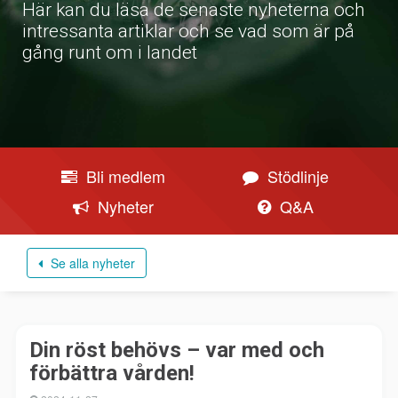
Här kan du läsa de senaste nyheterna och
intressanta artiklar och se vad som är på
gång runt om i landet
Bli medlem
Stödlinje
Nyheter
Q&A
Se alla nyheter
Din röst behövs – var med och
förbättra vården!