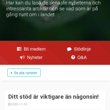
Här kan du läsa de senaste nyheterna och
intressanta artiklar och se vad som är på
gång runt om i landet
Bli medlem
Stödlinje
Nyheter
Q&A
Se alla nyheter
Ditt stöd är viktigare än någonsin!
2020-11-16