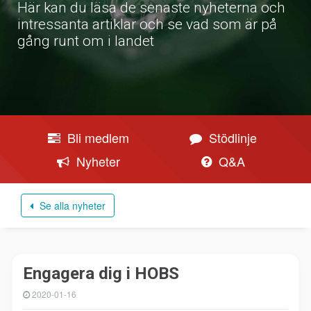
Här kan du läsa de senaste nyheterna och
intressanta artiklar och se vad som är på
gång runt om i landet
Bli medlem
Stödlinje
Nyheter
Q&A
Se alla nyheter
Engagera dig i HOBS
2020-01-16