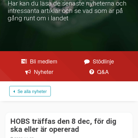
Här kan du läsa de senaste nyheterna och
intressanta artiklar och se vad som är på
gång runt om i landet
Bli medlem
Stödlinje
Nyheter
Q&A
Se alla nyheter
HOBS träffas den 8 dec, för dig
ska eller är opererad