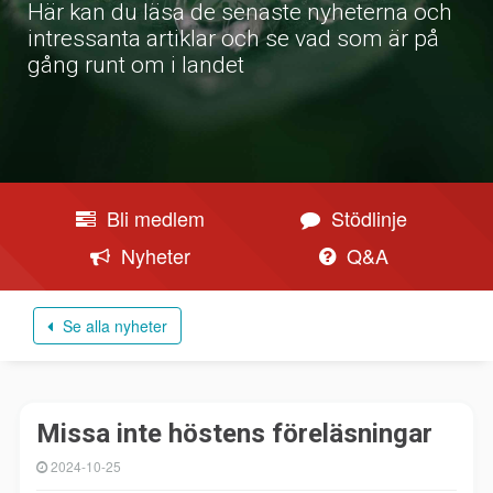
Här kan du läsa de senaste nyheterna och
intressanta artiklar och se vad som är på
gång runt om i landet
Bli medlem
Stödlinje
Nyheter
Q&A
Se alla nyheter
Missa inte höstens föreläsningar
2024-10-25