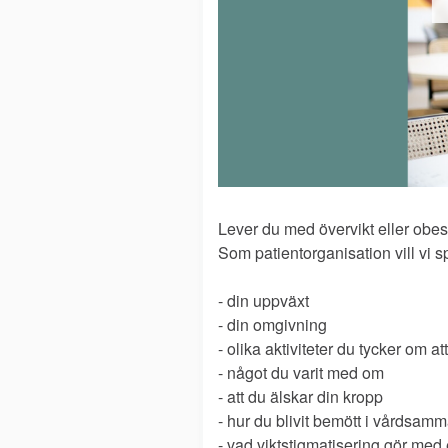
Lever du med övervikt eller obesi
Som patientorganisation vill vi 
- din uppväxt
- din omgivning
- olika aktiviteter du tycker om at
- något du varit med om
- att du älskar din kropp
- hur du blivit bemött i vårdsa
- vad viktstigmatisering gör me