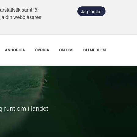
statistik samt för
Jag förstår
via din webbläsares
ANHÖRIGA
ÖVRIGA
OM OSS
BLI MEDLEM
 runt om i landet