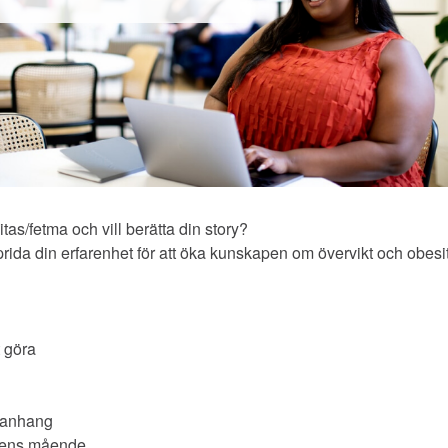
tas/fetma och vill berätta din story?
sprida din erfarenhet för att öka kunskapen om övervikt och obes
t göra
mmanhang
d ens mående