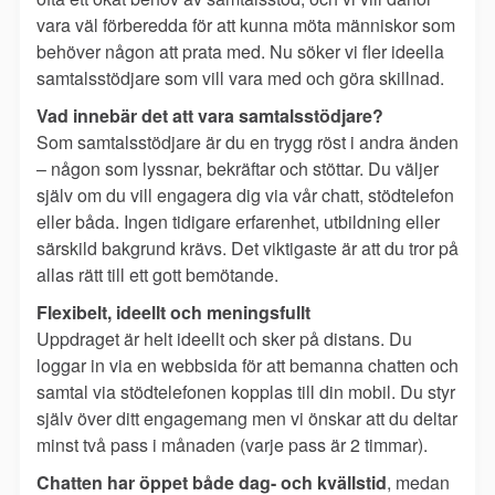
vara väl förberedda för att kunna möta människor som
behöver någon att prata med. Nu söker vi fler ideella
samtalsstödjare som vill vara med och göra skillnad.
Vad innebär det att vara samtalsstödjare?
Som samtalsstödjare är du en trygg röst i andra änden
– någon som lyssnar, bekräftar och stöttar. Du väljer
själv om du vill engagera dig via vår chatt, stödtelefon
eller båda. Ingen tidigare erfarenhet, utbildning eller
särskild bakgrund krävs. Det viktigaste är att du tror på
allas rätt till ett gott bemötande.
Flexibelt, ideellt och meningsfullt
Uppdraget är helt ideellt och sker på distans. Du
loggar in via en webbsida för att bemanna chatten och
samtal via stödtelefonen kopplas till din mobil. Du styr
själv över ditt engagemang men vi önskar att du deltar
minst två pass i månaden (varje pass är 2 timmar).
Chatten har öppet både dag- och kvällstid
, medan