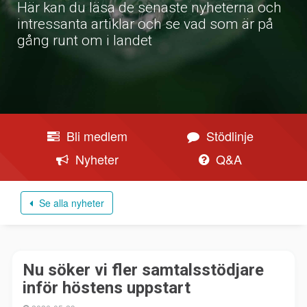
Här kan du läsa de senaste nyheterna och
intressanta artiklar och se vad som är på
gång runt om i landet
Bli medlem
Stödlinje
Nyheter
Q&A
Se alla nyheter
Nu söker vi fler samtalsstödjare
inför höstens uppstart