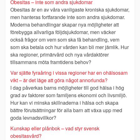
Obesitas – inte som andra sjukdomar
Obesitas är en av våra vanligaste kroniska sjukdomar,
men hanteras fortfarande inte som andra sjukdomar.
Moderna behandlingar skapar nya möjligheter att
förebygga allvarliga följdsjukdomar, men väcker
också frågor om vem som ska få behandling, vem
som ska betala och hur vården kan bli mer jämlik. Hur
ska regioner, primärvård och nya vårdaktörer
tillsammans möta framtidens behov?
Var sjätte fyraåring i vissa regioner har en ohälsosam
vikt – är det läge att göra något annorlunda?
I dag påverkas barns möjligheter till god hälsa i hög
grad av faktorer som familjens ekonomi och livsmiljö.
Hur kan vi minska skillnaderna i hälsa och skapa
bättre förutsättningar för alla barn att växa upp med
goda levnadsvillkor?
Kunskap eller plånbok – vad styr svensk
obesitasvård?