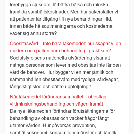
förebygga sjukdom, förbättra hälsa och minska
framtida samhällskostnader. Men hur säkerställer vi
att patienter får tillgång till nya behandlingar i tid,
innan både hälsoutmaningarna och kostnaderna
växer sig ännu större?
Obesitasvård – inte bara läkemedel: hur skapar vi en
modern och patientnära behandling i praktiken?
Socialstyrelsens nationella utvärdering visar att
många personer som lever med obesitas inte får den
vård de behöver. Hur bygger vi en mer jämlik och
sammanhållen obesitasvård med tydliga vårdvägar,
långsiktigt stöd och bättre uppföljning?
När läkemedel förändrar samhället – obesitas,
viktminskningsbehandling och vägen framåt
De nya läkemedlen förändrar förutsättningarna för
behandling av obesitas och väcker frågor långt
utanför vården. Hur påverkas prevention,
samhällsekonomi, konsumtionsmönster och jämlik