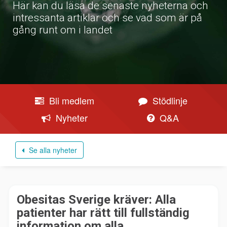
Här kan du läsa de senaste nyheterna och
intressanta artiklar och se vad som är på
gång runt om i landet
Bli medlem
Stödlinje
Nyheter
Q&A
Se alla nyheter
Obesitas Sverige kräver: Alla
patienter har rätt till fullständig
information om alla