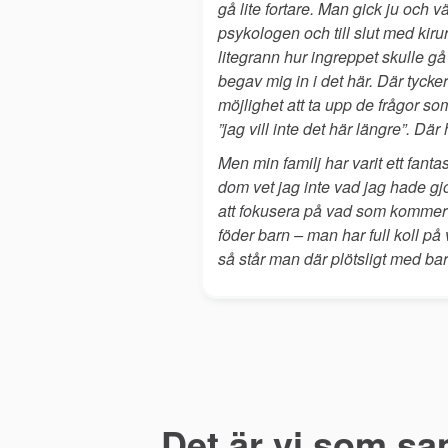
gå lite fortare. Man gick ju och v
psykologen och till slut med kir
litegrann hur ingreppet skulle gå
begav mig in i det här. Där tycker
möjlighet att ta upp de frågor s
”jag vill inte det här längre”. D
Men min familj har varit ett fant
dom vet jag inte vad jag hade gjor
att fokusera på vad som kommer 
föder barn – man har full koll på
så står man där plötsligt med ba
Det är vi som sa