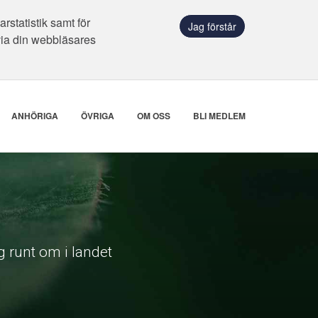
statistik samt för
Jag förstår
via din webbläsares
ANHÖRIGA
ÖVRIGA
OM OSS
BLI MEDLEM
 runt om i landet