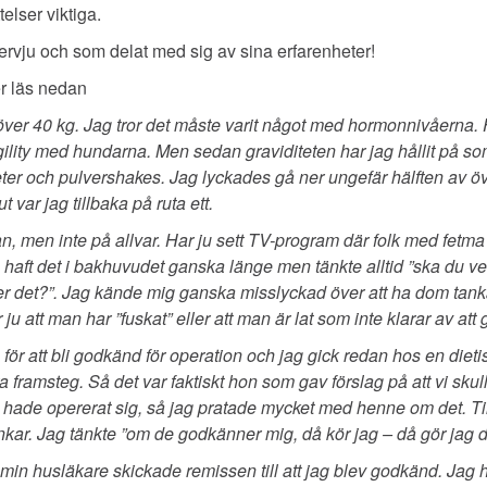
telser viktiga.
ntervju och som delat med sig av sina erfarenheter!
r läs nedan
ver 40 kg. Jag tror det måste varit något med hormonnivåerna. Fö
lity med hundarna. Men sedan graviditeten har jag hållit på som
eter och pulvershakes. Jag lyckades gå ner ungefär hälften av ö
t var jag tillbaka på ruta ett.
, men inte på allvar. Har ju sett TV-program där folk med fetma h
haft det i bakhuvudet ganska länge men tänkte alltid ”ska du ve
 det?”. Jag kände mig ganska misslyckad över att ha dom tankar
 att man har ”fuskat” eller att man är lat som inte klarar av att gå
för att bli godkänd för operation och jag gick redan hos en diet
a framsteg. Så det var faktiskt hon som gav förslag på att vi skull
ade opererat sig, så jag pratade mycket med henne om det. Till 
nkar. Jag tänkte ”om de godkänner mig, då kör jag – då gör jag d
att min husläkare skickade remissen till att jag blev godkänd. Jag