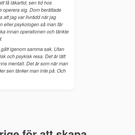
t få läkartid, sen tid hos
le operera sig. Dom berättade
 att jag var livrädd när jag
ten eller psykologen så man får
ecka innan operationen och tänkte
d.
har gått igenom samma sak. Utan
isk och psykisk resa. Det är lätt
nns mentalt. Det är som när man
nder sen tänker man inte på. Och
ige för att skapa