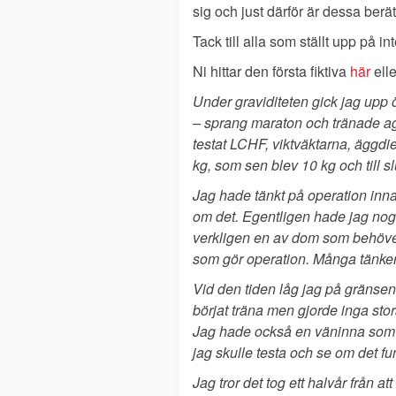
sig och just därför är dessa berät
Tack till alla som ställt upp på i
Ni hittar den första fiktiva
här
elle
Under graviditeten gick jag upp ö
– sprang maraton och tränade agi
testat LCHF, viktväktarna, äggdi
kg, som sen blev 10 kg och till slu
Jag hade tänkt på operation innan
om det. Egentligen hade jag nog 
verkligen en av dom som behöver
som gör operation. Många tänker ju
Vid den tiden låg jag på gränsen 
börjat träna men gjorde inga stor
Jag hade också en väninna som h
jag skulle testa och se om det fu
Jag tror det tog ett halvår från 