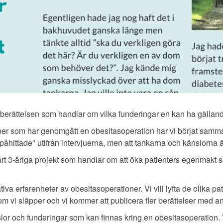
ntberättelsen som handlar om vilka funderingar en kan ha gälland
soner som har genomgått en obesitasoperation har vi börjat samman
"påhittade" utifrån intervjuerna, men att tankarna och känslorna ä
vårt 3-åriga projekt som handlar om att öka patienters egenmak
iva erfarenheter av obesitasoperationer. Vi vill lyfta de olika p
om vi släpper och vi kommer att publicera fler berättelser med a
känslor och funderingar som kan finnas kring en obesitasoperation