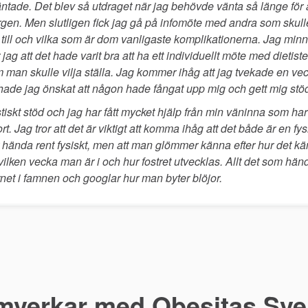
äntade. Det blev så utdraget när jag behövde vänta så länge för at
urgen. Men slutligen fick jag gå på infomöte med andra som skul
 till och vilka som är dom vanligaste komplikationerna. Jag minns
 jag att det hade varit bra att ha ett individuellt möte med dietis
om man skulle vilja ställa. Jag kommer ihåg att jag tvekade en v
är hade jag önskat att någon hade fångat upp mig och gett mig stö
astiskt stöd och jag har fått mycket hjälp från min väninna som 
t. Jag tror att det är viktigt att komma ihåg att det både är en fys
hända rent fysiskt, men att man glömmer känna efter hur det kä
 vilken vecka man är i och hur fostret utvecklas. Allt det som hä
rnet i famnen och googlar hur man byter blöjor.
mverkar med Obesitas Sver