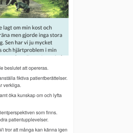
e beslutet att opereras.
ställa fiktiva patientberättelser.
r verkliga.
t samt öka kunskap om
och lyfta
atientperspektiven som finns.
ndra patientupplevelser.
. Vi tror att många kan känna igen