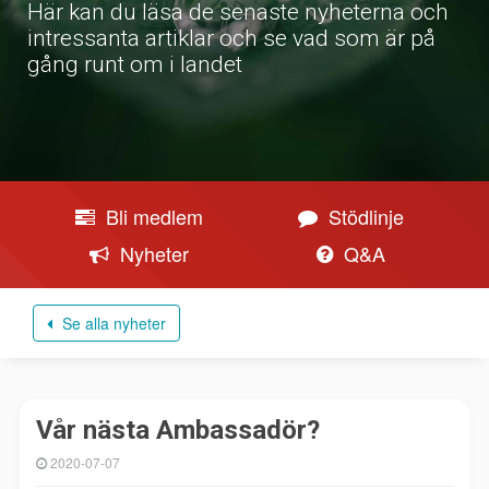
Här kan du läsa de senaste nyheterna och
intressanta artiklar och se vad som är på
gång runt om i landet
Bli medlem
Stödlinje
Nyheter
Q&A
Se alla nyheter
Vår nästa Ambassadör?
2020-07-07