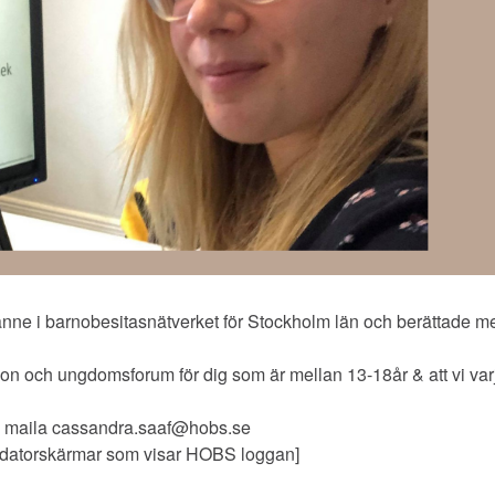
nne i barnobesitasnätverket för Stockholm län och berättade 
on och ungdomsforum för dig som är mellan 13-18år & att vi var
ss, maila cassandra.saaf@hobs.se
vå datorskärmar som visar HOBS loggan]