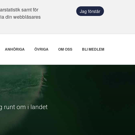
statistik samt för
Jag förstår
via din webbläsares
ANHÖRIGA
ÖVRIGA
OM OSS
BLI MEDLEM
 runt om i landet