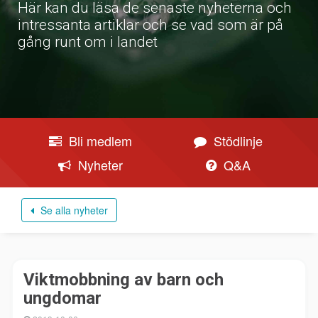
Här kan du läsa de senaste nyheterna och
intressanta artiklar och se vad som är på
gång runt om i landet
Bli medlem
Stödlinje
Nyheter
Q&A
Se alla nyheter
Viktmobbning av barn och
ungdomar