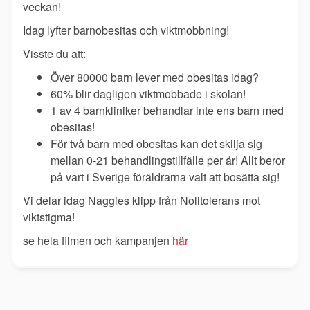
veckan!
Idag lyfter barnobesitas och viktmobbning!
Visste du att:
Över 80000 barn lever med obesitas idag?
60% blir dagligen viktmobbade i skolan!
1 av 4 barnkliniker behandlar inte ens barn med
obesitas!
För två barn med obesitas kan det skilja sig
mellan 0-21 behandlingstillfälle per år! Allt beror
på vart i Sverige föräldrarna valt att bosätta sig!
Vi delar idag Naggies klipp från Nolltolerans mot
viktstigma!
se hela filmen och kampanjen
här