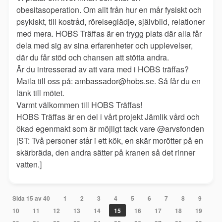
obesitasoperation. Om allt från hur en mår fysiskt och
psykiskt, till kostråd, rörelseglädje, självbild, relationer
med mera. HOBS Träffas är en trygg plats där alla får
dela med sig av sina erfarenheter och upplevelser,
där du får stöd och chansen att stötta andra.
Är du intresserad av att vara med i HOBS träffas?
Maila till oss på: ambassador@hobs.se. Så får du en
länk till mötet.
Varmt välkommen till HOBS Träffas!
HOBS Träffas är en del i vårt projekt Jämlik vård och
ökad egenmakt som är möjligt tack vare @arvsfonden
[ST: Två personer står i ett kök, en skär morötter på en
skärbräda, den andra sätter på kranen så det rinner
vatten.]
Sida 15 av 40
1
2
3
4
5
6
7
8
9
10
11
12
13
14
15
16
17
18
19