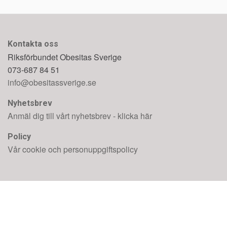
Kontakta oss
Riksförbundet Obesitas Sverige
073-687 84 51
info@obesitassverige.se
Nyhetsbrev
Anmäl dig till vårt nyhetsbrev - klicka här
Policy
Vår cookie och personuppgiftspolicy