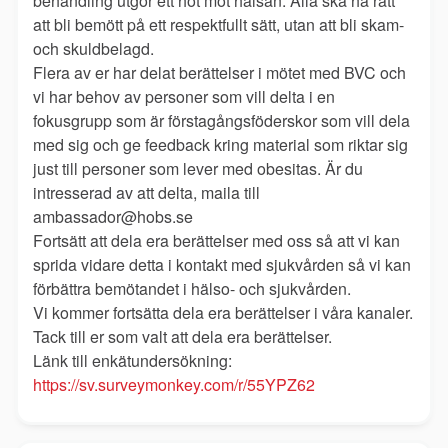
behandling utgör ett hot mot hälsan. Alla ska ha rätt
att bli bemött på ett respektfullt sätt, utan att bli skam-
och skuldbelagd.
Flera av er har delat berättelser i mötet med BVC och
vi har behov av personer som vill delta i en
fokusgrupp som är förstagångsföderskor som vill dela
med sig och ge feedback kring material som riktar sig
just till personer som lever med obesitas. Är du
intresserad av att delta, maila till
ambassador@hobs.se
Fortsätt att dela era berättelser med oss så att vi kan
sprida vidare detta i kontakt med sjukvården så vi kan
förbättra bemötandet i hälso- och sjukvården.
Vi kommer fortsätta dela era berättelser i våra kanaler.
Tack till er som valt att dela era berättelser.
Länk till enkätundersökning:
https://sv.surveymonkey.com/r/55YPZ62