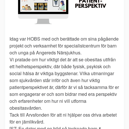
Idag var HOBS med och berättade om sina pågående
projekt och verksamhet för specialistcentrum för barn
och unga på Angereds Närsjukhus.
Vi pratade om hur viktigt det är att se obesitas utifrån
ett helhetsperspektiv, där både fysisk, psykisk och
social hälsa är viktiga byggstenar. Vilka utmaningar
som sjukvården står inför och även hur viktig
patientperspektivet är, därför är vi så tacksamma för er
som engagerar er och som bidrar med era perspektiv
och erfarenheter om hur ni vill utforma
obesitasvården.
Tack till Arvsfonden för att ni hjälper oss driva arbetet
för en jämlikvård.
[ST: En dator med en bild på tecknade barn &