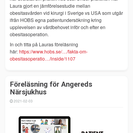
Laura gjort en jämförelsestudie mellan
obesitasvården vid kirurgi i Sverige vs USA som utgår
ifrån HOBS egna patientundersökning kring
upplevelsen av vårdbehovet inför och efter en
obesitasoperation.
In och titta på Lauras föreläsning
här:
https://www.hobs.se/…/fakta-om-
obesitasoperatio…/inside/1107
Föreläsning för Angereds
Närsjukhus
2021-02-03