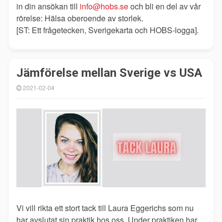
in din ansökan till
info@hobs.se
och bli en del av vår
rörelse: Hälsa oberoende av storlek.
[ST: Ett frågetecken, Sverigekarta och HOBS-logga].
Jämförelse mellan Sverige vs USA
2021-02-04
Vi vill rikta ett stort tack till Laura Eggerichs som nu
har avslutat sin praktik hos oss. Under praktiken har