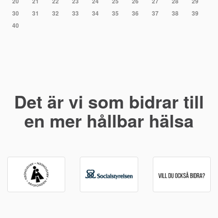
20
21
22
23
24
25
26
27
28
29
30
31
32
33
34
35
36
37
38
39
40
Det är vi som bidrar till
en mer hållbar hälsa