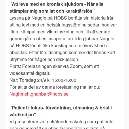
"Att leva med en kronisk sjukdom - När alla
stämplar mig som lat och karaktärslös"
Lyssna på Naggie på HOBS berätta sin historia från
att ha levt med en hetsätningsstörning sedan hon var
liten, kämpat med viktminskning och till att senare
genomgå en obesitasoperation. Idag jobbar Naggie
på HOBS för att öka kunskapen om övervikt och
obesitas. Efter föreläsningen kommer det finnas kort
utrymme för frågor och diskussion.
Plats: Föreläsningen sker via Zoom, som ett
videosamtal digitalt.
När: Torsdag 24/9 kl 15:00-16:00
För att ta del av denna föreläsning mailar du:
Naghmeh.ghanbar@hobs.se
"Patient i fokus- förväntning, utmaning & brist i
vårdkedjan"
Vi presenterar vår enkätundersäkning som patienter
som genomgått en obesitasoperation svarat på.