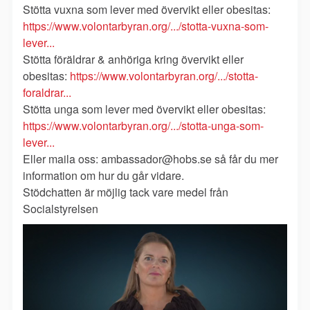
Stötta vuxna som lever med övervikt eller obesitas:
https://www.volontarbyran.org/.../stotta-vuxna-som-
lever...
Stötta föräldrar & anhöriga kring övervikt eller
obesitas:
https://www.volontarbyran.org/.../stotta-
foraldrar...
Stötta unga som lever med övervikt eller obesitas:
https://www.volontarbyran.org/.../stotta-unga-som-
lever...
Eller maila oss: ambassador@hobs.se så får du mer
information om hur du går vidare.
Stödchatten är möjlig tack vare medel från
Socialstyrelsen