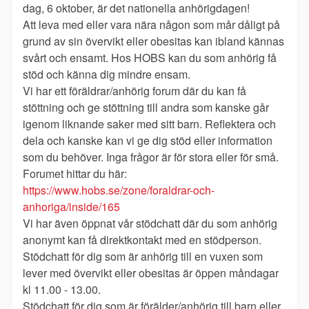
dag, 6 oktober, är det nationella anhörigdagen!
Att leva med eller vara nära någon som mår dåligt på
grund av sin övervikt eller obesitas kan ibland kännas
svårt och ensamt. Hos HOBS kan du som anhörig få
stöd och känna dig mindre ensam.
Vi har ett föräldrar/anhörig forum där du kan få
stöttning och ge stöttning till andra som kanske går
igenom liknande saker med sitt barn. Reflektera och
dela och kanske kan vi ge dig stöd eller information
som du behöver. Inga frågor är för stora eller för små.
Forumet hittar du här:
https://www.hobs.se/zone/foraldrar-och-
anhoriga/inside/165
Vi har även öppnat vår stödchatt där du som anhörig
anonymt kan få direktkontakt med en stödperson.
Stödchatt för dig som är anhörig till en vuxen som
lever med övervikt eller obesitas är öppen måndagar
kl 11.00 - 13.00.
Stödchatt för dig som är förälder/anhörig till barn eller