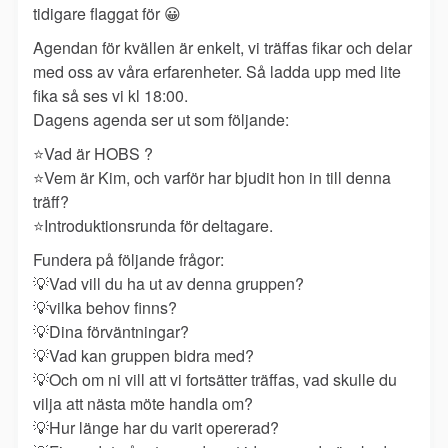
tidigare flaggat för
😀
Agendan för kvällen är enkelt, vi träffas fikar och delar
med oss av våra erfarenheter. Så ladda upp med lite
fika så ses vi kl 18:00.
Dagens agenda ser ut som följande:
⭐️
Vad är HOBS ?
⭐️
Vem är Kim, och varför har bjudit hon in till denna
träff?
⭐️
Introduktionsrunda för deltagare.
Fundera på följande frågor:
💡
Vad vill du ha ut av denna gruppen?
💡
vilka behov finns?
💡
Dina förväntningar?
💡
Vad kan gruppen bidra med?
💡
Och om ni vill att vi fortsätter träffas, vad skulle du
vilja att nästa möte handla om?
💡
Hur länge har du varit opererad?