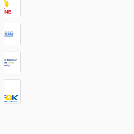
Kontakta oss
Riksförbundet Obesitas Sverige
073-687 84 51
info@obesitassverige.se
Nyhetsbrev
Anmäl dig till vårt nyhetsbrev - klicka här
Policy
Vår cookie och personuppgiftspolicy