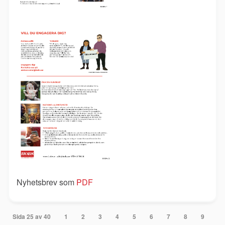
Nyhetsbrev som
PDF
Sida 25 av 40
1
2
3
4
5
6
7
8
9