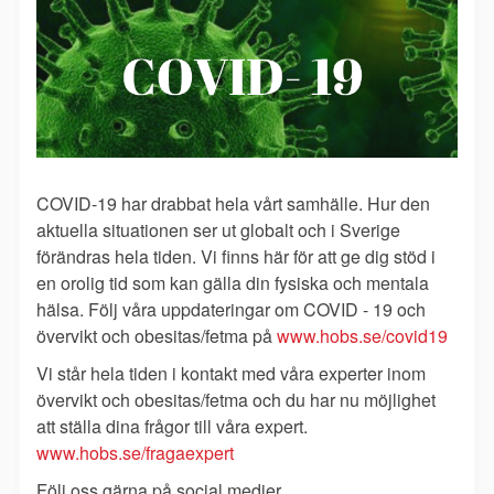
COVID-19 har drabbat hela vårt samhälle. Hur den
aktuella situationen ser ut globalt och i Sverige
förändras hela tiden. Vi finns här för att ge dig stöd i
en orolig tid som kan gälla din fysiska och mentala
hälsa. Följ våra uppdateringar om COVID - 19 och
övervikt och obesitas/fetma på
www.hobs.se/covid19
Vi står hela tiden i kontakt med våra experter inom
övervikt och obesitas/fetma och du har nu möjlighet
att ställa dina frågor till våra expert.
www.hobs.se/fragaexpert
Följ oss gärna på social medier.