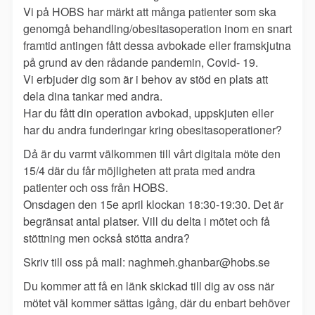
Vi på HOBS har märkt att många patienter som ska
genomgå behandling/obesitasoperation inom en snart
framtid antingen fått dessa avbokade eller framskjutna
på grund av den rådande pandemin, Covid- 19.
Vi erbjuder dig som är i behov av stöd en plats att
dela dina tankar med andra.
Har du fått din operation avbokad, uppskjuten eller
har du andra funderingar kring obesitasoperationer?
Då är du varmt välkommen till vårt digitala möte ‪den
15/4‬ där du får möjligheten att prata med andra
patienter och oss från HOBS.
Onsdagen den 15e april ‪klockan 18:30-19:30‬. Det är
begränsat antal platser. Vill du delta i mötet och få
stöttning men också stötta andra?
Skriv till oss på mail: ‪naghmeh.ghanbar@hobs.se‬
Du kommer att få en länk skickad till dig av oss när
mötet väl kommer sättas igång, där du enbart behöver