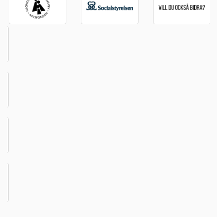
Kontakta oss
Riksförbundet Obesitas Sverige
073-687 84 51
info@obesitassverige.se
Nyhetsbrev
Anmäl dig till vårt nyhetsbrev - klicka här
Policy
Vår cookie och personuppgiftspolicy