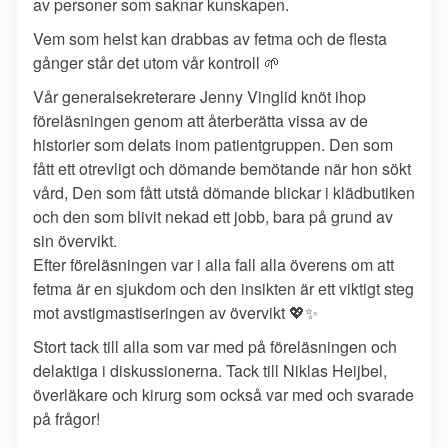
av personer som saknar kunskapen.
Vem som helst kan drabbas av fetma och de flesta
gånger står det utom vår kontroll
🌱
Vår generalsekreterare Jenny Vinglid knöt ihop
föreläsningen genom att återberätta vissa av de
historier som delats inom patientgruppen. Den som
fått ett otrevligt och dömande bemötande när hon sökt
vård, Den som fått utstå dömande blickar i klädbutiken
och den som blivit nekad ett jobb, bara på grund av
sin övervikt.
Efter föreläsningen var i alla fall alla överens om att
fetma är en sjukdom och den insikten är ett viktigt steg
mot avstigmastiseringen av övervikt
💖
✨
Stort tack till alla som var med på föreläsningen och
delaktiga i diskussionerna. Tack till Niklas Heijbel,
överläkare och kirurg som också var med och svarade
på frågor!