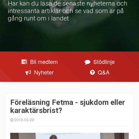
Här kan du läsa de senaste nyheterna och
intressanta artiklar och se vad som är på
gång runt om i landet
Bli medlem
Stödlinje
Nyheter
Q&A
Föreläsning Fetma - sjukdom eller
karaktärsbrist?
2019-03-29