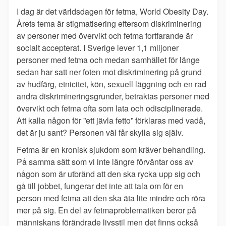
I dag är det världsdagen för fetma, World Obesity Day.
Årets tema är stigmatisering eftersom diskriminering
av personer med övervikt och fetma fortfarande är
socialt accepterat. I Sverige lever 1,1 miljoner
personer med fetma och medan samhället för länge
sedan har satt ner foten mot diskriminering på grund
av hudfärg, etnicitet, kön, sexuell läggning och en rad
andra diskrimineringsgrunder, betraktas personer med
övervikt och fetma ofta som lata och odisciplinerade.
Att kalla någon för ”ett jävla fetto” förklaras med vadå,
det är ju sant? Personen väl får skylla sig själv.
Fetma är en kronisk sjukdom som kräver behandling.
På samma sätt som vi inte längre förväntar oss av
någon som är utbränd att den ska rycka upp sig och
gå till jobbet, fungerar det inte att tala om för en
person med fetma att den ska äta lite mindre och röra
mer på sig. En del av fetmaproblematiken beror på
människans förändrade livsstil men det finns också