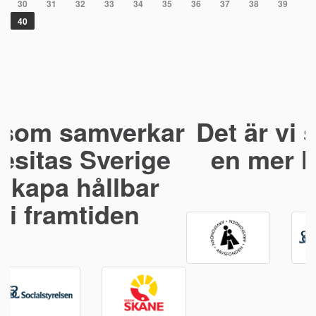
30
31
32
33
34
35
36
37
38
39
40
Det är vi som bidrar till
en mer hållbar hälsa