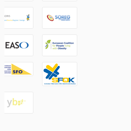
Kontakta oss
Riksförbundet Obesitas Sverige
073-687 84 51
info@obesitassverige.se
Nyhetsbrev
Anmäl dig till vårt nyhetsbrev - klicka här
Policy
Vår cookie och personuppgiftspolicy