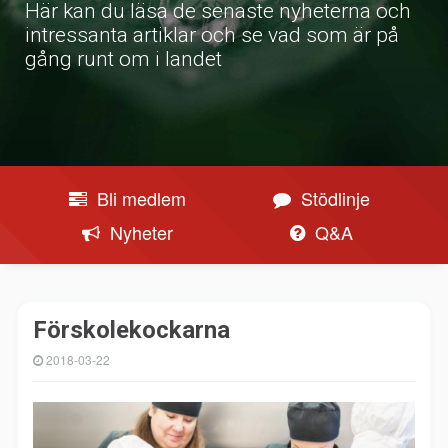
Här kan du läsa de senaste nyheterna och
intressanta artiklar och se vad som är på
gång runt om i landet
Bli medlem
Stödlinje
Nyheter
Q&A
Förskolekockarna
2018-03-22