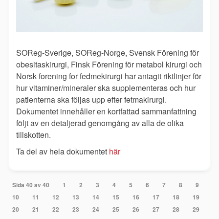
SOReg-Sverige, SOReg-Norge, Svensk Förening för
obesitaskirurgi, Finsk Förening för metabol kirurgi och
Norsk forening for fedmekirurgi har antagit riktlinjer för
hur vitaminer/mineraler ska supplementeras och hur
patienterna ska följas upp efter fetmakirurgi.
Dokumentet innehåller en kortfattad sammanfattning
följt av en detaljerad genomgång av alla de olika
tillskotten.
Ta del av hela dokumentet
här
Sida 40 av 40
1
2
3
4
5
6
7
8
9
10
11
12
13
14
15
16
17
18
19
20
21
22
23
24
25
26
27
28
29