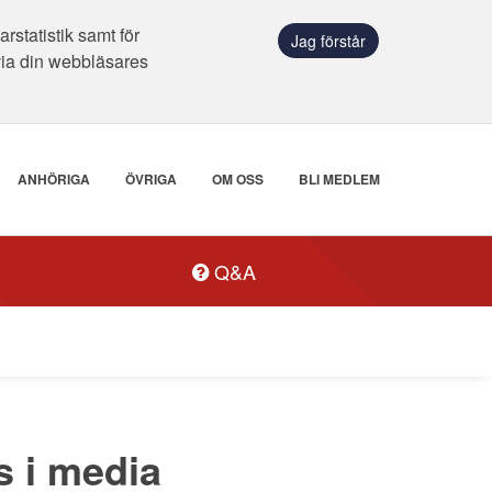
statistik samt för
Jag förstår
via din webbläsares
ANHÖRIGA
ÖVRIGA
OM OSS
BLI MEDLEM
Q&A
s i media