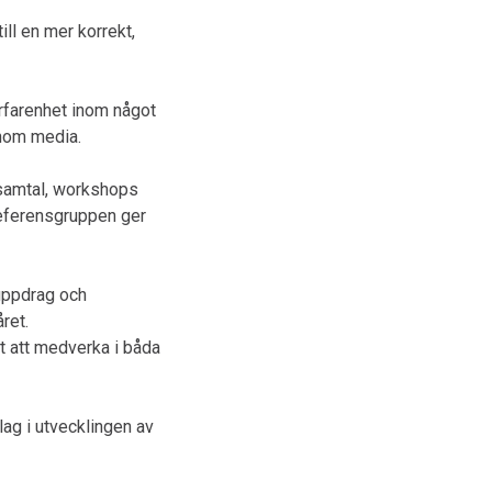
ll en mer korrekt,
erfarenhet inom något
inom media.
 samtal, workshops
 Referensgruppen ger
uppdrag och
ret.
t att medverka i båda
ag i utvecklingen av