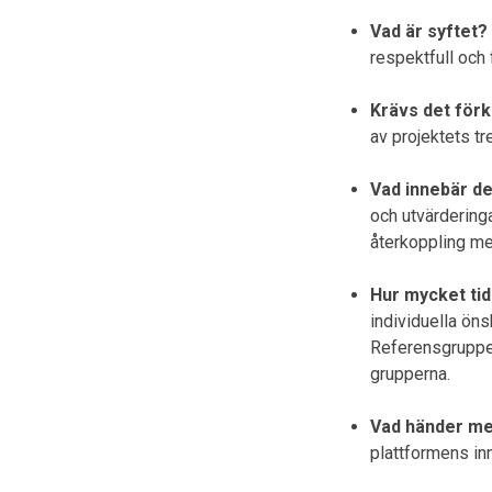
Vad är syftet?
respektfull och 
Krävs det förk
av projektets t
Vad innebär de
och utvärderinga
återkoppling me
Hur mycket tid
individuella öns
Referensgruppen
grupperna.
Vad händer me
plattformens inn