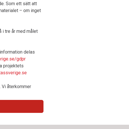
e. Som ett sätt att
aterialet – om inget
 i tre år med målet
 information delas
rige.se/gdpr
a projektets
tassverige.se
n. Vi återkommer