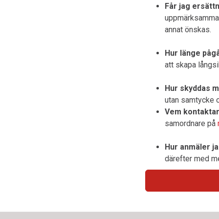
Får jag ersätt
uppmärksamma in
annat önskas.
Hur länge påg
att skapa långsi
Hur skyddas mi
utan samtycke o
Vem kontaktar
samordnare på
Hur anmäler j
därefter med me