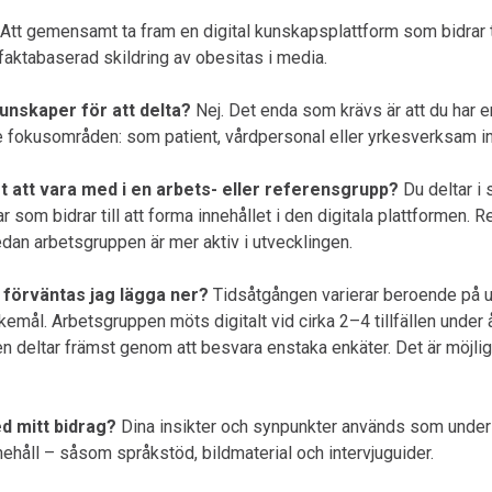
Att gemensamt ta fram en digital kunskapsplattform som bidrar ti
faktabaserad skildring av obesitas i media.
unskaper för att delta?
Nej. Det enda som krävs är att du har 
re fokusområden: som patient, vårdpersonal eller yrkesverksam 
t att vara med i en arbets- eller referensgrupp?
Du deltar i
r som bidrar till att forma innehållet i den digitala plattformen.
dan arbetsgruppen är mer aktiv i utvecklingen.
 förväntas jag lägga ner?
Tidsåtgången varierar beroende på 
kemål. Arbetsgruppen möts digitalt vid cirka 2–4 tillfällen under å
 deltar främst genom att besvara enstaka enkäter. Det är möjlig
d mitt bidrag?
Dina insikter och synpunkter används som underl
ehåll – såsom språkstöd, bildmaterial och intervjuguider.