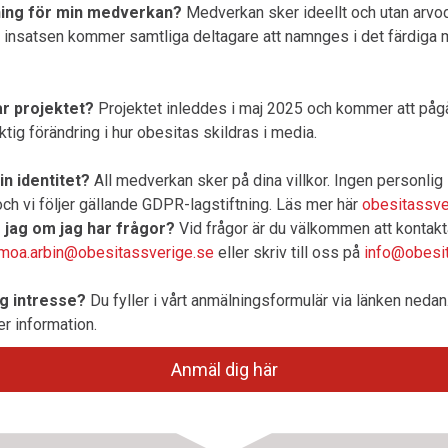
ning för min medverkan?
Medverkan sker ideellt och utan arvod
satsen kommer samtliga deltagare att namnges i det färdiga m
år projektet?
Projektet inleddes i maj 2025 och kommer att pågå
ktig förändring i hur obesitas skildras i media.
n identitet?
All medverkan sker på dina villkor. Ingen personlig
ch vi följer gällande GDPR-lagstiftning. Läs mer här
obesitassve
 jag om jag har frågor?
Vid frågor är du välkommen att kontakt
moa.arbin@obesitassverige.se
eller skriv till oss på
info@obesi
ag intresse?
Du fyller i vårt anmälningsformulär via länken neda
r information.
Anmäl dig här