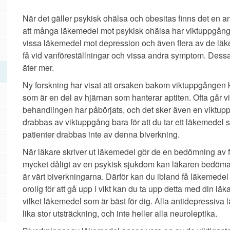
När det gäller psykisk ohälsa och obesitas finns det en 
att många läkemedel mot psykisk ohälsa har viktuppgån
vissa läkemedel mot depression och även flera av de lä
få vid vanföreställningar och vissa andra symptom. Dessa
äter mer.
Ny forskning har visat att orsaken bakom viktuppgången 
som är en del av hjärnan som hanterar aptiten
. Ofta går 
behandlingen har påbörjats, och det sker även en viktupp
drabbas av viktuppgång bara för att du tar ett läkemede
patienter drabbas inte av denna biverkning.
När läkare skriver ut läkemedel gör de en bedömning av fö
mycket dåligt av en psykisk sjukdom kan läkaren bedöma a
är värt biverkningarna. Därför kan du ibland få läkemedel
orolig för att gå upp i vikt kan du ta upp detta med din l
vilket läkemedel som är bäst för dig. Alla antidepressiva
lika stor utsträckning, och inte heller alla neuroleptika.