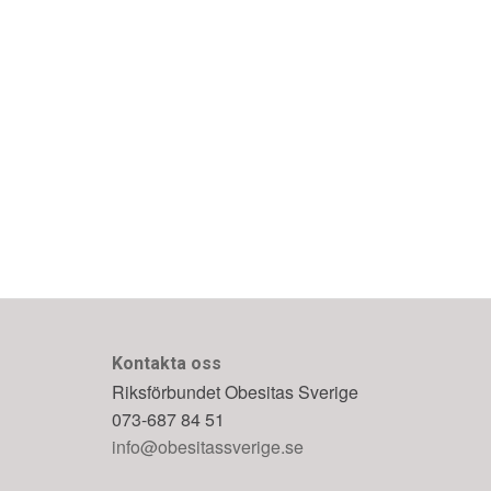
Kontakta oss
Riksförbundet Obesitas Sverige
073-687 84 51
info@obesitassverige.se