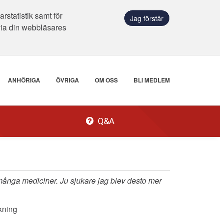
statistik samt för
Jag förstår
via din webbläsares
ANHÖRIGA
ÖVRIGA
OM OSS
BLI MEDLEM
Q&A
 många mediciner. Ju sjukare jag blev desto mer
kning