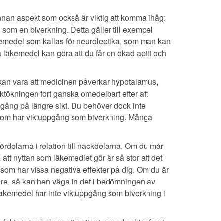
annan aspekt som också är viktig att komma ihåg:
g som en biverkning
. Detta gäller till exempel
kemedel som kallas för neuroleptika, som man kan
 läkemedel kan göra att du får en ökad aptit och
kan vara att medicinen påverkar hypotalamus,
viktökningen fort ganska omedelbart efter att
gång på längre sikt
. Du behöver dock inte
l som har viktuppgång som biverkning. Många
rdelarna i relation till nackdelarna. Om du mår
tt nyttan som läkemedlet gör är så stor att det
 som har vissa negativa effekter på dig. Om du är
äkare, så kan hen väga in det i bedömningen av
 läkemedel har inte viktuppgång som biverkning i