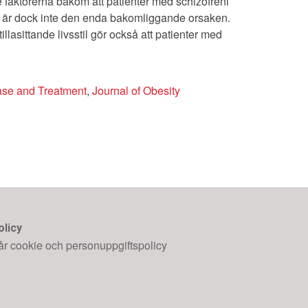
 faktorerna bakom att patienter med schizofreni
l är dock inte den enda bakomliggande orsaken.
lasittande livsstil gör också att patienter med
ase and Treatment
,
Journal of Obesity
olicy
år cookie och personuppgiftspolicy