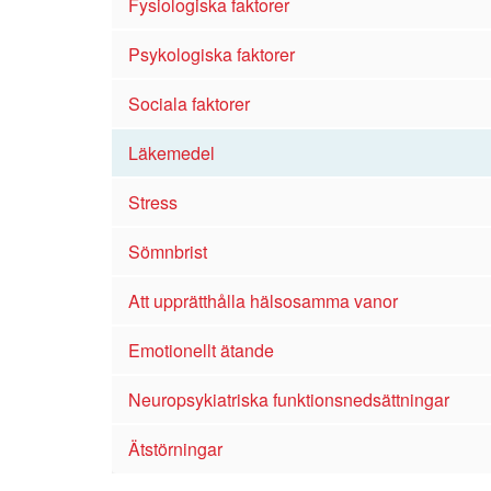
Fysiologiska faktorer
Psykologiska faktorer
Sociala faktorer
Läkemedel
Stress
Sömnbrist
Att upprätthålla hälsosamma vanor
Emotionellt ätande
Neuropsykiatriska funktionsnedsättningar
Ätstörningar