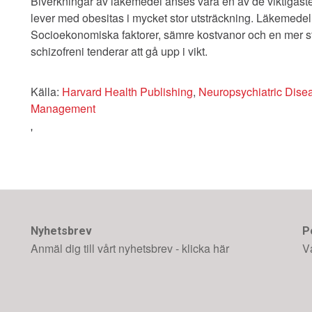
Biverkningar av läkemedel anses vara en av de viktigaste
lever med obesitas i mycket stor utsträckning. Läkemede
Socioekonomiska faktorer, sämre kostvanor och en mer stil
schizofreni tenderar att gå upp i vikt.
Källa:
Harvard Health Publishing
,
Neuropsychiatric Dise
Management
'
Nyhetsbrev
P
Anmäl dig till vårt nyhetsbrev - klicka här
V