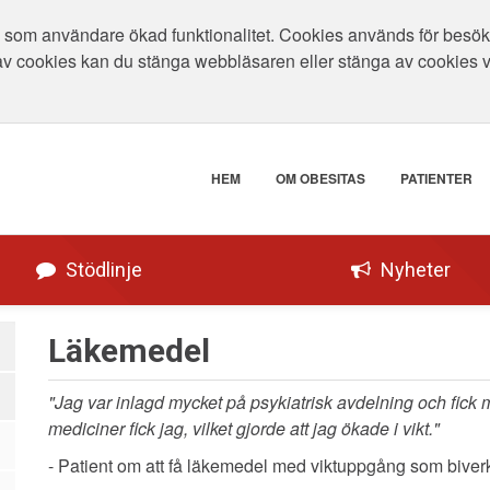
som användare ökad funktionalitet. Cookies används för besökar
av cookies kan du stänga webbläsaren eller stänga av cookies 
HEM
OM OBESITAS
PATIENTER
Stödlinje
Nyheter
Läkemedel
"Jag var inlagd mycket på psykiatrisk avdelning och fick
mediciner fick jag, vilket gjorde att jag ökade i vikt."
- Patient om att få läkemedel med viktuppgång som biver