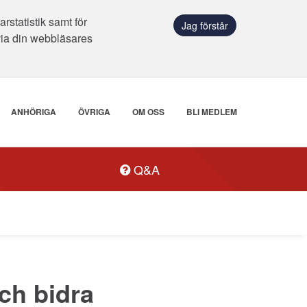
statistik samt för
Jag förstår
via din webbläsares
ANHÖRIGA
ÖVRIGA
OM OSS
BLI MEDLEM
Q&A
ch bidra