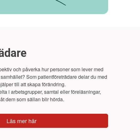
rädare
rspektiv och påverka hur personer som lever med
 samhället? Som patientföreträdare delar du med
älper till att skapa förändring.
ta i arbetsgrupper, samtal eller föreläsningar,
t åt dem som sällan blir hörda.
Läs mer här