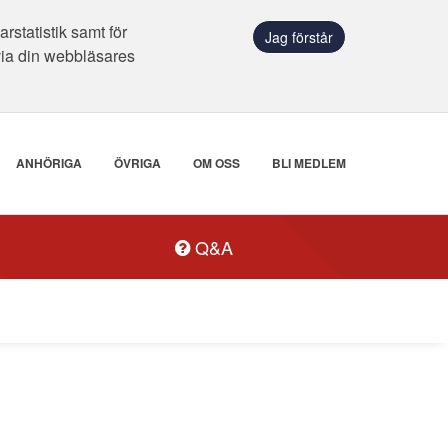
statistik samt för
Jag förstår
via din webbläsares
ANHÖRIGA
ÖVRIGA
OM OSS
BLI MEDLEM
Q&A