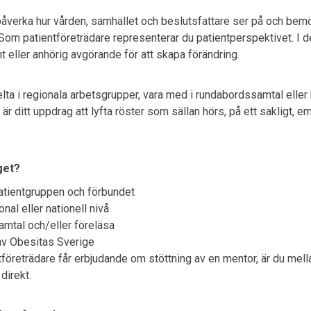
påverka hur vården, samhället och beslutsfattare ser på och be
om patientföreträdare representerar du patientperspektivet. I den
t eller anhörig avgörande för att skapa förändring.
lta i regionala arbetsgrupper, vara med i rundabordssamtal eller h
 ditt uppdrag att lyfta röster som sällan hörs, på ett sakligt, e
get?
atientgruppen och förbundet
nal eller nationell nivå
amtal och/eller föreläsa
av Obesitas Sverige
företrädare får erbjudande om stöttning av en mentor, är du mell
 direkt.