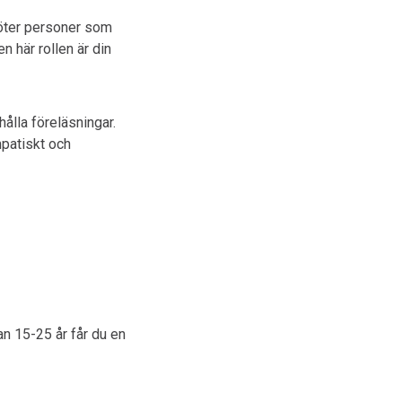
möter personer som
 här rollen är din
ålla föreläsningar.
mpatiskt och
an 15-25 år får du en