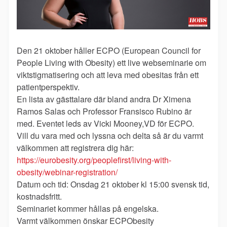
Den 21 oktober håller ECPO (European Council for
People Living with Obesity) ett live webseminarie om
viktstigmatisering och att leva med obesitas från ett
patientperspektiv.
En lista av gästtalare där bland andra Dr Ximena
Ramos Salas och Professor Fransisco Rubino är
med. Eventet leds av Vicki Mooney,VD för ECPO.
Vill du vara med och lyssna och delta så är du varmt
välkommen att registrera dig här:
https://eurobesity.org/peoplefirst/living-with-
obesity/webinar-registration/
Datum och tid: Onsdag 21 oktober kl 15:00 svensk tid,
kostnadsfritt.
Seminariet kommer hållas på engelska.
Varmt välkommen önskar ECPObesity