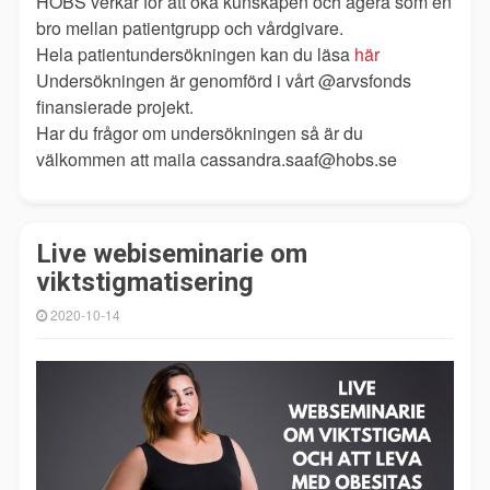
HOBS verkar för att öka kunskapen och agera som en
bro mellan patientgrupp och vårdgivare.
Hela patientundersökningen kan du läsa
här
Undersökningen är genomförd i vårt @arvsfonds
finansierade projekt.
Har du frågor om undersökningen så är du
välkommen att maila cassandra.saaf@hobs.se
Live webiseminarie om
viktstigmatisering
2020-10-14