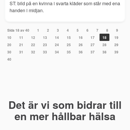
ST: bild på en kvinna i svarta kläder som står med ena
handen i midjan.
Sida 18 av 40
1
2
3
4
5
6
7
8
9
10
11
12
13
14
15
16
17
18
19
20
21
22
23
24
25
26
27
28
29
30
31
32
33
34
35
36
37
38
39
40
Det är vi som bidrar till
en mer hållbar hälsa