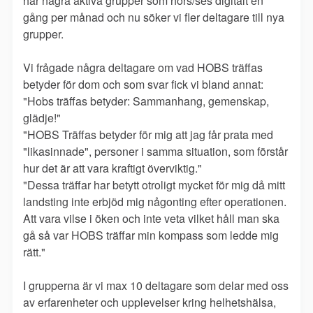
har några aktiva grupper som hörs/ses digitalt en
gång per månad och nu söker vi fler deltagare till nya
grupper.
Vi frågade några deltagare om vad HOBS träffas
betyder för dom och som svar fick vi bland annat:
"Hobs träffas betyder: Sammanhang, gemenskap,
glädje!"
"HOBS Träffas betyder för mig att jag får prata med
"likasinnade", personer i samma situation, som förstår
hur det är att vara kraftigt överviktig."
"Dessa träffar har betytt otroligt mycket för mig då mitt
landsting inte erbjöd mig någonting efter operationen.
Att vara vilse i öken och inte veta vilket håll man ska
gå så var HOBS träffar min kompass som ledde mig
rätt."
I grupperna är vi max 10 deltagare som delar med oss
av erfarenheter och upplevelser kring helhetshälsa,